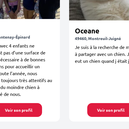
Oceane
antenay-Épinard
49460, Montreuil-Juigné
avec 4 enfants ne
Je suis à la recherche de
t pas d’une surface de
à partager avec un chien. J
nécessaire à de bonnes
eut un chien quand j était
ns pour accueillir un
oute l’année, nous
oujours très attentifs au
 du moindre chien à
é de nous.
Voir son profil
Voir son profil