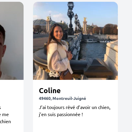
Coline
49460, Montreuil-Juigné
s
J’ai toujours rêvé d’avoir un chien,
e me
j’en suis passionnée !
chien