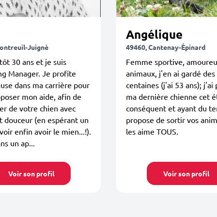
Angélique
ontreuil-Juigné
49460, Cantenay-Épinard
tôt 30 ans et je suis
Femme sportive, amoureu
g Manager. Je profite
animaux, j'en ai gardé des
use dans ma carrière pour
centaines (j'ai 53 ans); j'ai
poser mon aide, afin de
ma dernière chienne cet é
r de votre chien avec
conséquent et ayant du te
t douceur (en espérant un
propose de sortir vos anim
oir enfin avoir le mien...!).
les aime TOUS.
ns un ap...
Voir son profil
Voir son profil