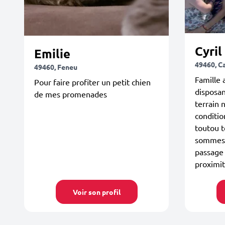
Cyril
Emilie
49460, C
49460, Feneu
Famille 
Pour faire profiter un petit chien
disposan
de mes promenades
terrain 
conditio
toutou t
sommes t
passage
proximit
Voir son profil