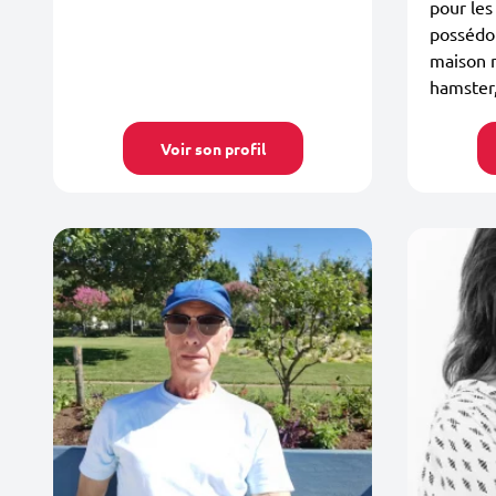
pour les
possédon
maison n
hamster,
Voir son profil