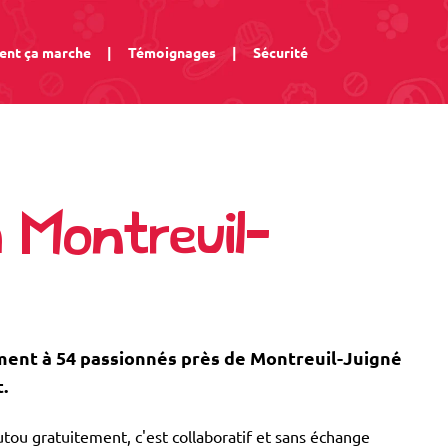
nt ça marche
|
Témoignages
|
Sécurité
 Montreuil-
ent à 54 passionnés près de Montreuil-Juigné
.
tou gratuitement, c'est collaboratif et sans échange