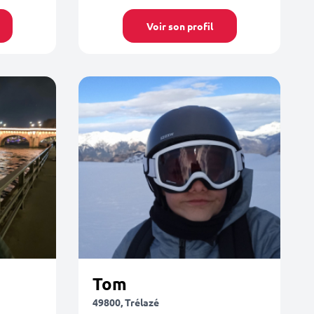
Voir son profil
Tom
49800, Trélazé