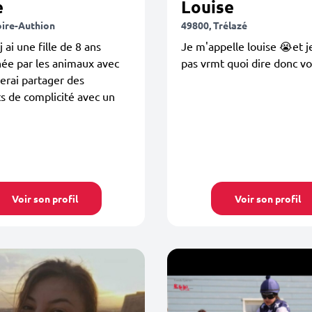
e
Louise
oire-Authion
49800, Trélazé
 ai une fille de 8 ans
Je m'appelle louise 😭et je
ée par les animaux avec
pas vrmt quoi dire donc voi
merai partager des
 de complicité avec un
Voir son profil
Voir son profil