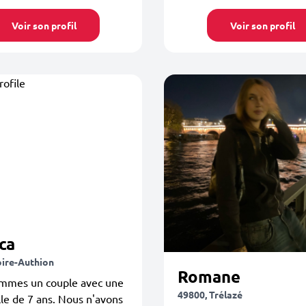
Voir son profil
Voir son profil
ca
oire-Authion
Romane
mmes un couple avec une
49800, Trélazé
ille de 7 ans. Nous n'avons