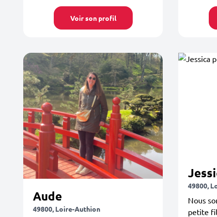
Voir son profil
Jessi
49800, L
Aude
Nous so
49800, Loire-Authion
petite f