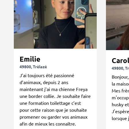
Emilie
Caro
49800, Trélazé
49800, T
J’ai toujours été passionné
Bonjour,
d’animaux, depuis 2 ans
la maiso
maintenant j’ai ma chienne Freya
Mes frèr
une border collie. Je souhaite faire
m'occupe
une formation toilettage c’est
husky et
pour cette raison que je souhaite
J'espère
promener ou garder vos animaux
lorsque 
afin de mieux les connaître.