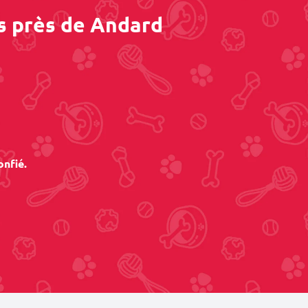
s près de Andard
onfié.