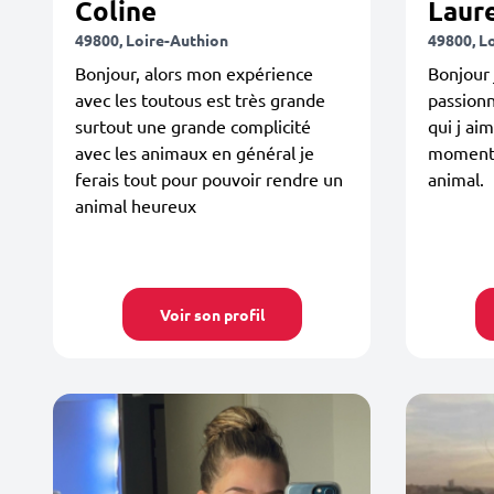
Coline
Laur
49800, Loire-Authion
49800, L
Bonjour, alors mon expérience
Bonjour j
avec les toutous est très grande
passionn
surtout une grande complicité
qui j ai
avec les animaux en général je
moments
ferais tout pour pouvoir rendre un
animal.
animal heureux
Voir son profil