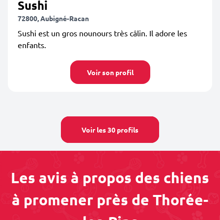
Sushi
72800, Aubigné-Racan
Sushi est un gros nounours très câlin. Il adore les
enfants.
Voir son profil
Voir les 30 profils
Les avis à propos des chiens
à promener près de Thorée-