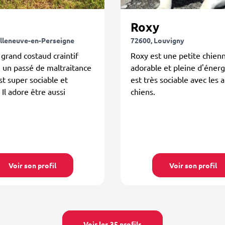
Roxy
illeneuve-en-Perseigne
72600, Louvigny
 grand costaud craintif
Roxy est une petite chien
 un passé de maltraitance
adorable et pleine d'énergi
est super sociable et
est très sociable avec les 
 Il adore être aussi
chiens.
.
Voir son profil
Voir son profil
Voir les 35 profils