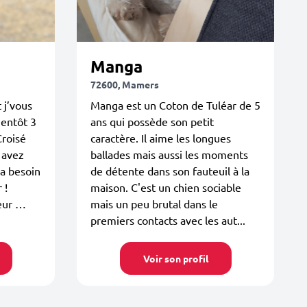
Manga
72600, Mamers
 j’vous
Manga est un Coton de Tuléar de 5
ientôt 3
ans qui possède son petit
Croisé
caractère. Il aime les longues
s avez
ballades mais aussi les moments
 a besoin
de détente dans son fauteuil à la
 !
maison. C'est un chien sociable
peur …
mais un peu brutal dans le
premiers contacts avec les aut...
Voir son profil