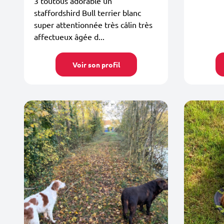
3 toutous adorable un
staffordshird Bull terrier blanc
super attentionnée très câlin très
affectueux âgée d...
Voir son profil