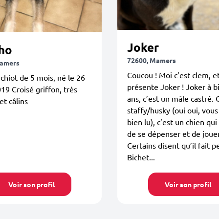
Joker
ho
72600, Mamers
Mamers
Coucou ! Moi c’est clem, et
chiot de 5 mois, né le 26
présente Joker ! Joker à b
019 Croisé griffon, très
ans, c’est un mâle castré. 
 et câlins
staffy/husky (oui oui, vou
bien lu), c’est un chien qui
de se dépenser et de jouer
Certains disent qu’il fait 
Bichet...
Voir son profil
Voir son profil