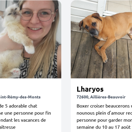
Lharyos
aint-Rémy-des-Monts
72600, Aillières-Beauvoir
de 5 adorable chat
Boxer croiser beaucerons 
he une personne pour fin
nounous plein d'amour re
pendant les vacances de
personne pour garder mon 
aîtresse
semaine du 10 au 17 août