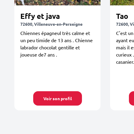
Effy et java
Tao
72600, Villeneuve-en-Perseigne
72600, V
Chiennes épagneul très calme et
C'est un
un peu timide de 13 ans . Chienne
ayant eu
labrador chocolat gentille et
mais il 
joueuse de7 ans .
curieux .
casanier
Voir son profil