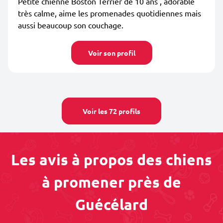
Petite chienne Boston Terrier de 10 ans , adorable
très calme, aime les promenades quotidiennes mais
aussi beaucoup son couchage.
Voir son profil
Voir les 72 profils
Les avis à propos des chiens
à promener près de
Guécélard