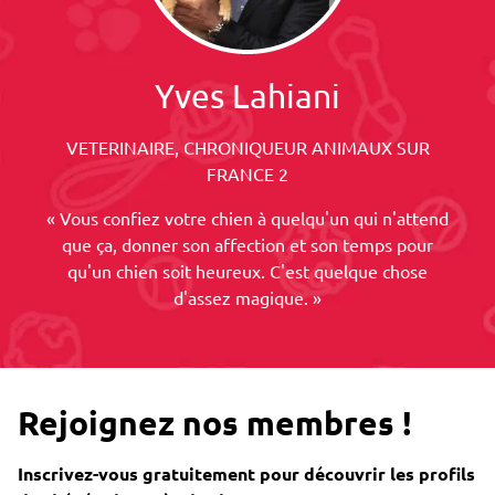
Yves Lahiani
VETERINAIRE, CHRONIQUEUR ANIMAUX SUR
FRANCE 2
« Vous confiez votre chien à quelqu'un qui n'attend
que ça, donner son affection et son temps pour
qu'un chien soit heureux. C'est quelque chose
d'assez magique. »
Rejoignez nos membres !
Inscrivez-vous gratuitement pour découvrir les profils