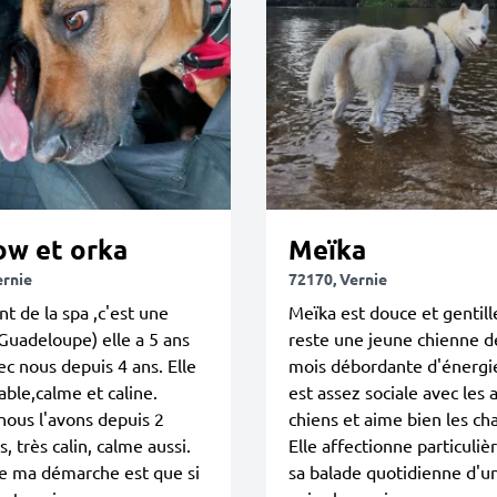
ow et orka
Meïka
ernie
72170, Vernie
nt de la spa ,c'est une
Meïka est douce et gentill
 Guadeloupe) elle a 5 ans
reste une jeune chienne d
vec nous depuis 4 ans. Elle
mois débordante d'énergie.
able,calme et caline.
est assez sociale avec les 
ous l'avons depuis 2
chiens et aime bien les cha
, très calin, calme aussi.
Elle affectionne particuli
e ma démarche est que si
sa balade quotidienne d'u