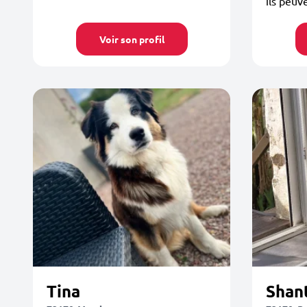
ils peuve
Voir son profil
Tina
Shan