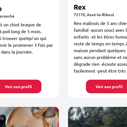
Rex
o
72170, Assé-le-Riboul
aresché
Rex malinois de 5 ans chie
t un chiot braque de
familial -aucun souci avec 
 poil long de 5 mois.
enfants -et les êtres huma
i trouver quelqu’un qui
reste de temps en temps à
enir le promener 3 fois par
maison pendant quelques
dans la journée.
sans aucun problème et n
dégrade rien -écoute asse
facilement -peut être très 
Voir son profil
Voir son profil