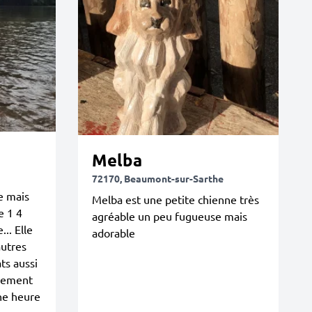
Melba
72170, Beaumont-sur-Sarthe
e mais
Melba est une petite chienne très
e 1 4
agréable un peu fugueuse mais
.. Elle
adorable
autres
ts aussi
èrement
ne heure