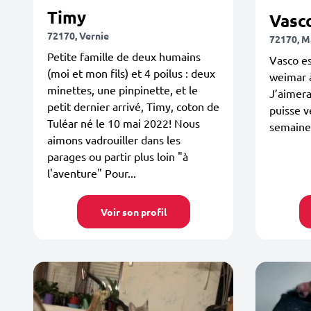
Timy
Vasc
72170, Vernie
72170, M
Petite famille de deux humains
Vasco es
(moi et mon fils) et 4 poilus : deux
weimar à
minettes, une pinpinette, et le
J’aimera
petit dernier arrivé, Timy, coton de
puisse v
Tuléar né le 10 mai 2022! Nous
semaine 
aimons vadrouiller dans les
parages ou partir plus loin "à
l'aventure" Pour...
Voir son profil