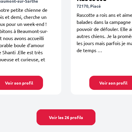
eaumont-sur-Sarthe
72170, Piacé
notre petite chienne de
Rascotte a rois ans et aime
is et demi, cherche un
balades dans la campagne
oux pour un week-end !
pouvoir de défouler. Elle 
bitons à Beaumont-sur-
autres chiens. Je la prom
t nous avons accueilli
les jours mais parfois je 
orable boule d’amour
de temps …
hanti .Elle est très
oueuse et curieuse, et
Voir son profil
Voir son profil
Voir les 26 profils