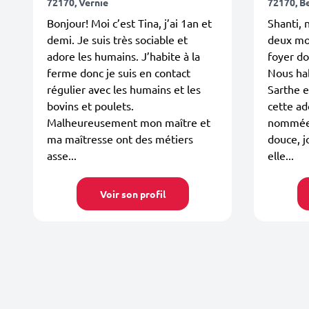
72170, Vernie
72170, B
Bonjour! Moi c’est Tina, j’ai 1an et
Shanti, 
demi. Je suis très sociable et
deux mo
adore les humains. J’habite à la
foyer d
ferme donc je suis en contact
Nous ha
régulier avec les humains et les
Sarthe e
bovins et poulets.
cette ad
Malheureusement mon maître et
nommée S
ma maîtresse ont des métiers
douce, j
asse...
elle...
Voir son profil