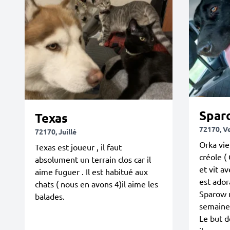
Spar
Texas
72170, V
72170, Juillé
Orka vie
Texas est joueur , il faut
créole (
absolument un terrain clos car il
et vit a
aime fuguer . Il est habitué aux
est ador
chats ( nous en avons 4)il aime les
Sparow n
balades.
semaines
Le but d