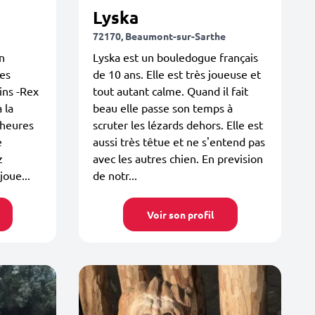
Lyska
72170, Beaumont-sur-Sarthe
n
Lyska est un bouledogue français
les
de 10 ans. Elle est très joueuse et
ins -Rex
tout autant calme. Quand il fait
 la
beau elle passe son temps à
 heures
scruter les lézards dehors. Elle est
e
aussi très têtue et ne s'entend pas
z
avec les autres chien. En prevision
joue...
de notr...
Voir son profil