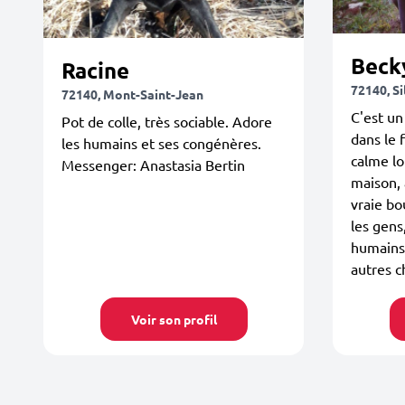
Beck
Racine
72140, Si
72140, Mont-Saint-Jean
C'est u
Pot de colle, très sociable. Adore
dans le 
les humains et ses congénères.
calme lo
Messenger: Anastasia Bertin
maison, 
vraie bo
les gens
humains,
autres ch
Voir son profil