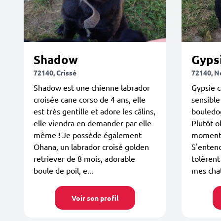
Shadow
Gypsi
72140, Crissé
72140, N
Shadow est une chienne labrador
Gypsie c
croisée cane corso de 4 ans, elle
sensible
est très gentille et adore les câlins,
bouledog
elle viendra en demander par elle
Plutôt o
même ! Je possède également
moments 
Ohana, un labrador croisé golden
S'enten
retriever de 8 mois, adorable
tolèrent
boule de poil, e...
mes chat
Voir son profil