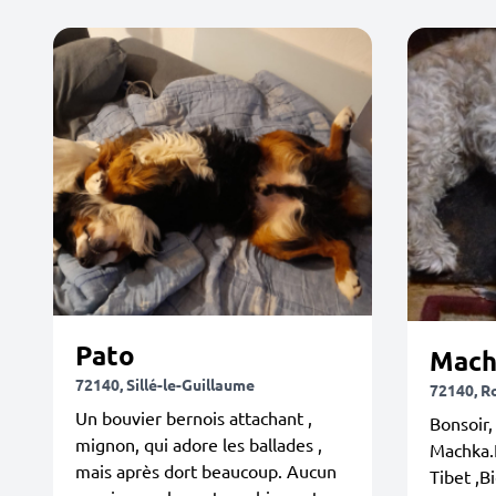
Pato
Mach
72140, Sillé-le-Guillaume
72140, R
Un bouvier bernois attachant ,
Bonsoir,
mignon, qui adore les ballades ,
Machka.E
mais après dort beaucoup. Aucun
Tibet ,B