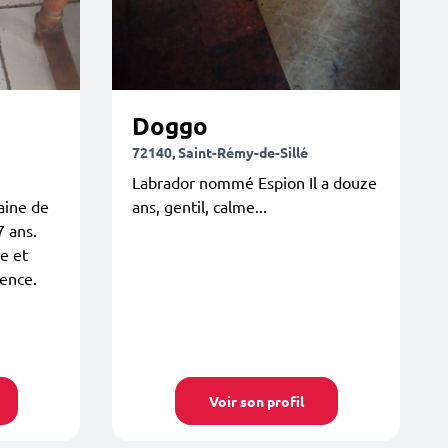
Doggo
72140, Saint-Rémy-de-Sillé
Labrador nommé Espion Il a douze
aine de
ans, gentil, calme...
7 ans.
e et
sence.
Voir son profil