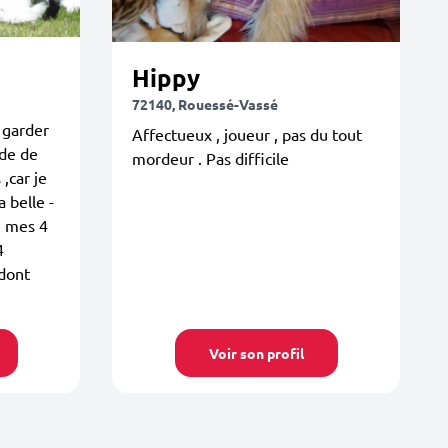
Hippy
72140, Rouessé-Vassé
 garder
Affectueux , joueur , pas du tout
ode de
mordeur . Pas difficile
,car je
 belle -
e mes 4
4
 dont
Voir son profil