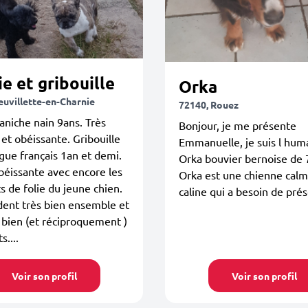
e et gribouille
Orka
euvillette-en-Charnie
72140, Rouez
aniche nain 9ans. Très
Bonjour, je me présente
 et obéissante. Gribouille
Emmanuelle, je suis l hum
ue français 1an et demi.
Orka bouvier bernoise de 
béissante avec encore les
Orka est une chienne calm
de folie du jeune chien.
caline qui a besoin de pré
dent très bien ensemble et
 bien (et réciproquement )
s....
Voir son profil
Voir son profil