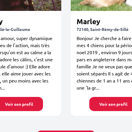
y
Marley
llé-le-Guillaume
72140, Saint-Rémy-de-Sillé
n amour, super dynamique
Bonjour Je cherche a faire
feu de l'action, mais très
mes 4 chiens pour la péri
rsqu'on est au calme a la
noel 2019 , environ 9 jours 
adore les câlins, c'est une
pars en angleterre dans ma
ule d'amour :) Elle adore
famille Je ne veux pas qu
, elle aime jouer avec les
soient séparés Il s agit de 
 un peu moins avec les
chiennes de 1 an a 11 ans
...
une 'la gr...
Voir son profil
Voir son profil