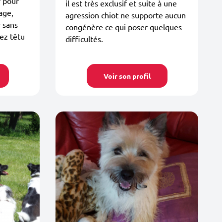
r pour
il est très exclusif et suite à une
age,
agression chiot ne supporte aucun
r sans
congénère ce qui poser quelques
sez têtu
difficultés.
Voir son profil