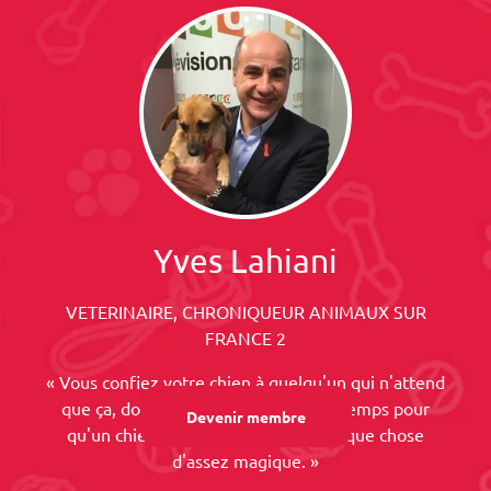
Yves Lahiani
VETERINAIRE, CHRONIQUEUR ANIMAUX SUR
FRANCE 2
« Vous confiez votre chien à quelqu'un qui n'attend
que ça, donner son affection et son temps pour
Devenir membre
qu'un chien soit heureux. C'est quelque chose
d'assez magique. »