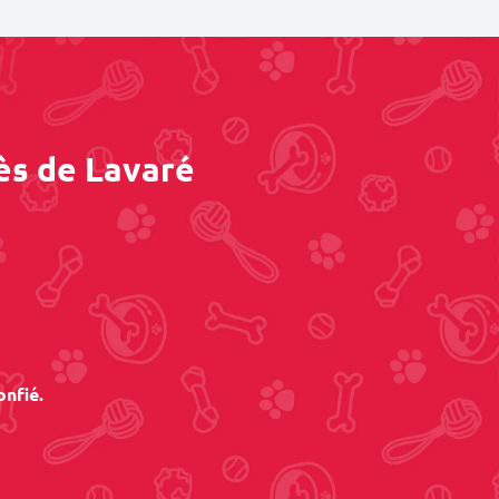
ès de Lavaré
onfié.