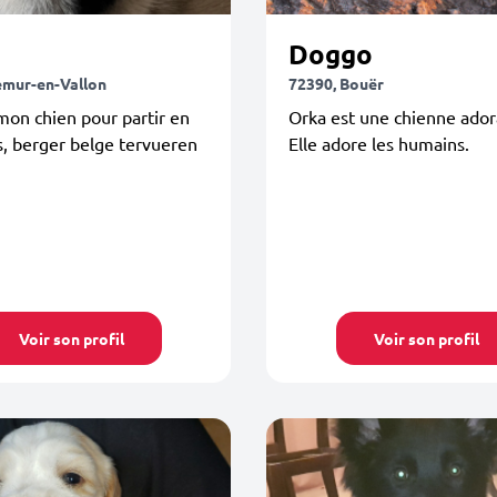
Doggo
emur-en-Vallon
72390, Bouër
on chien pour partir en
Orka est une chienne ador
, berger belge tervueren
Elle adore les humains.
Voir son profil
Voir son profil