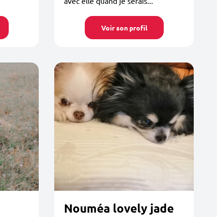
avec elle quand je serais...
Voir son profil
Nouméa lovely jade