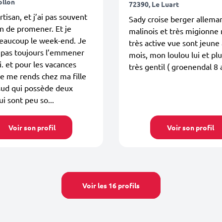
ollon
72390, Le Luart
rtisan, et j’ai pas souvent
Sady croise berger allema
on de promener. Et je
malinois et très migionne
eaucoup le week-end. Je
très active vue sont jeune
 pas toujours l’emmener
mois, mon loulou lui et pl
. et pour les vacances
très gentil ( groenendal 8 
 je me rends chez ma fille
sud qui possède deux
ui sont peu so...
Voir son profil
Voir son profil
Voir les 16 profils