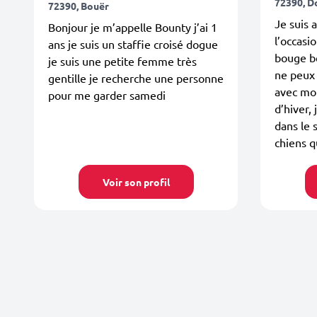
72390, D
72390, Bouër
Je suis a
Bonjour je m’appelle Bounty j’ai 1
l’occasi
ans je suis un staffie croisé dogue
bouge b
je suis une petite femme très
ne peux
gentille je recherche une personne
avec moi
pour me garder samedi
d’hiver,
dans le 
chiens q
Voir son profil