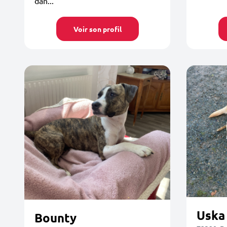
dan...
Voir son profil
Uska
Bounty