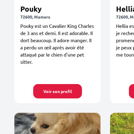
Pouky
Helli
72600, Mamers
72600, 
Pouky est un Cavalier King Charles
Hellia e
de 3 ans et demi. Il est adorable. Il
je reche
dort beaucoup. Il adore manger. Il
promene
a perdu un œil après avoir été
je peux 
attaqué par le chien d'une pet
me tour
sitter.
Voir son profil