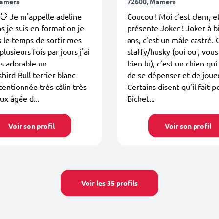
Mamers
72600, Mamers
👋 Je m'appelle adeline
Coucou ! Moi c’est clem, et
ns je suis en formation je
présente Joker ! Joker à b
s le temps de sortir mes
ans, c’est un mâle castré. 
lusieurs fois par jours j'ai
staffy/husky (oui oui, vou
s adorable un
bien lu), c’est un chien qui
shird Bull terrier blanc
de se dépenser et de jouer
tentionnée très câlin très
Certains disent qu’il fait 
ux âgée d...
Bichet...
Voir son profil
Voir son profil
Voir les 35 profils