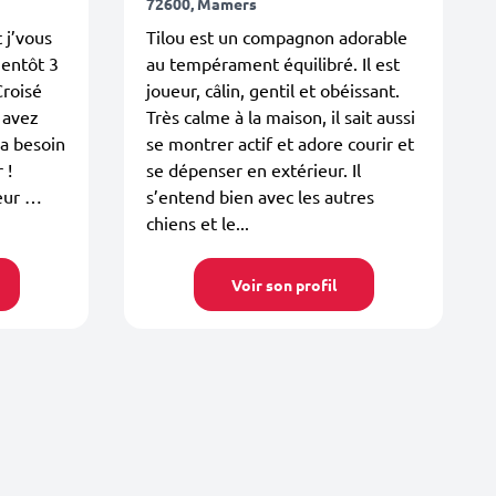
72600, Mamers
 j’vous
Tilou est un compagnon adorable
ientôt 3
au tempérament équilibré. Il est
Croisé
joueur, câlin, gentil et obéissant.
s avez
Très calme à la maison, il sait aussi
 a besoin
se montrer actif et adore courir et
 !
se dépenser en extérieur. Il
peur …
s’entend bien avec les autres
chiens et le...
Voir son profil