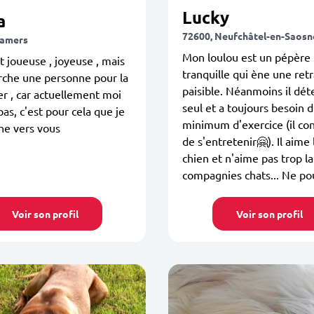
Lucky
a
72600, Neufchâtel-en-Saosn
Mamers
Mon loulou est un pépère
st joueuse , joyeuse , mais
tranquille qui ène une retr
rche une personne pour la
paisible. Néanmoins il dét
r , car actuellement moi
seul et a toujours besoin 
pas, c'est pour cela que je
minimum d'exercice (il co
ne vers vous
de s'entretenir🤗). Il aime 
chien et n'aime pas trop la
compagnies chats... Ne pou
Voir son profil
Voir son profil