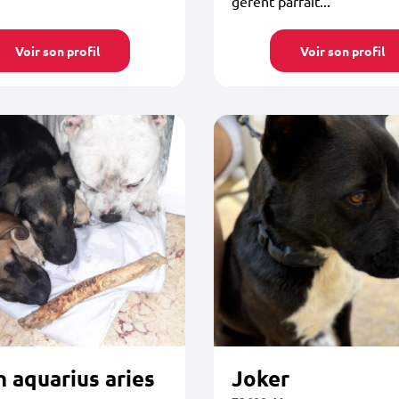
gèrent parfait...
Voir son profil
Voir son profil
 aquarius aries
Joker