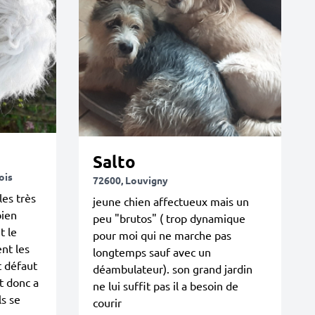
Salto
ois
72600, Louvigny
les très
jeune chien affectueux mais un
bien
peu "brutos" ( trop dynamique
t le
pour moi qui ne marche pas
nt les
longtemps sauf avec un
t défaut
déambulateur). son grand jardin
t donc a
ne lui suffit pas il a besoin de
ls se
courir