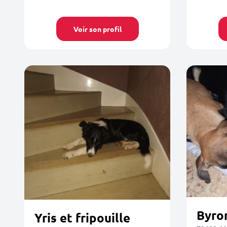
Voir son profil
Byron
Yris et fripouille