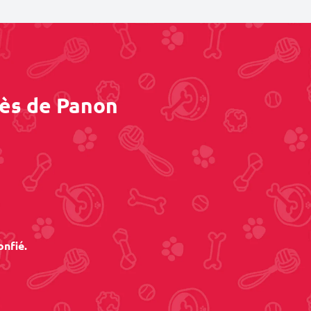
rès de Panon
onfié.