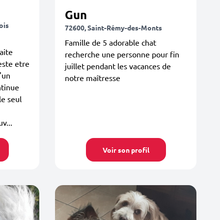
Gun
ois
72600, Saint-Rémy-des-Monts
Famille de 5 adorable chat
aite
recherche une personne pour fin
este etre
juillet pendant les vacances de
d'un
notre maîtresse
ntinue
le seul
v...
Voir son profil