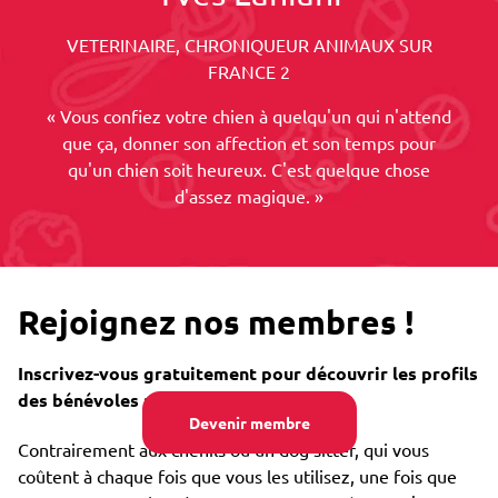
VETERINAIRE, CHRONIQUEUR ANIMAUX SUR
FRANCE 2
« Vous confiez votre chien à quelqu'un qui n'attend
que ça, donner son affection et son temps pour
qu'un chien soit heureux. C'est quelque chose
d'assez magique. »
Rejoignez nos membres !
Inscrivez-vous gratuitement pour découvrir les profils
des bénévoles près de chez vous.
Devenir membre
Contrairement aux chenils ou un dog sitter, qui vous
coûtent à chaque fois que vous les utilisez, une fois que