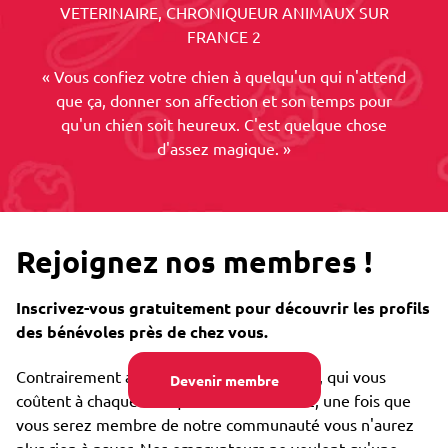
VETERINAIRE, CHRONIQUEUR ANIMAUX SUR
FRANCE 2
« Vous confiez votre chien à quelqu'un qui n'attend
que ça, donner son affection et son temps pour
qu'un chien soit heureux. C'est quelque chose
d'assez magique. »
Rejoignez nos membres !
Inscrivez-vous gratuitement pour découvrir les profils
des bénévoles près de chez vous.
Contrairement aux chenils ou un dog sitter, qui vous
Devenir membre
coûtent à chaque fois que vous les utilisez, une fois que
vous serez membre de notre communauté vous n'aurez