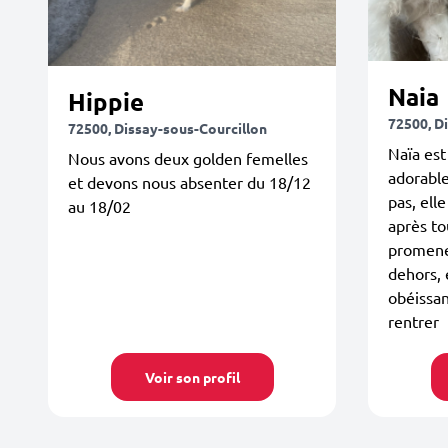
Naia
Hippie
72500, D
72500, Dissay-sous-Courcillon
Naïa es
Nous avons deux golden femelles
adorable
et devons nous absenter du 18/12
pas, ell
au 18/02
après to
promener
dehors, 
obéissan
rentrer
Voir son profil