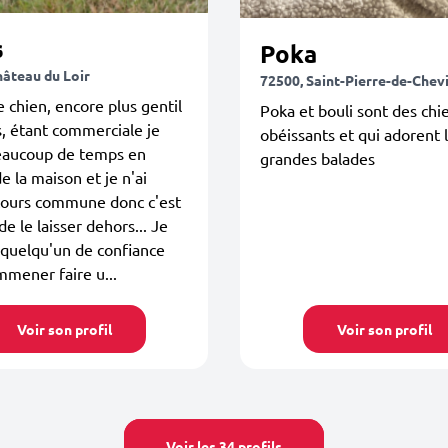
s
Poka
hâteau du Loir
72500, Saint-Pierre-de-Chevi
 chien, encore plus gentil
Poka et bouli sont des chie
, étant commerciale je
obéissants et qui adorent 
eaucoup de temps en
grandes balades
e la maison et je n'ai
cours commune donc c'est
 de le laisser dehors... Je
quelqu'un de confiance
mmener faire u...
Voir son profil
Voir son profil
Voir les 34 profils