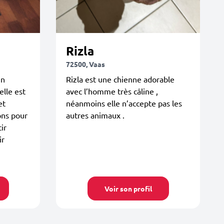
Rizla
72500, Vaas
un
Rizla est une chienne adorable
elle est
avec l’homme très câline ,
et
néanmoins elle n’accepte pas les
ons pour
autres animaux .
ir
ir
Voir son profil