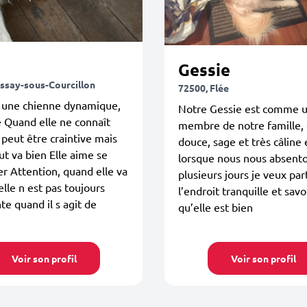
Gessie
issay-sous-Courcillon
72500, Flée
t une chienne dynamique,
Notre Gessie est comme 
 Quand elle ne connaît
membre de notre famille, 
e peut être craintive mais
douce, sage et très câline 
ut va bien Elle aime se
lorsque nous nous absent
 Attention, quand elle va
plusieurs jours je veux part
elle n est pas toujours
l’endroit tranquille et savo
te quand il s agit de
qu’elle est bien
Voir son profil
Voir son profil