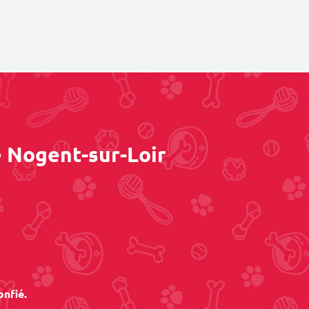
e Nogent-sur-Loir
onfié.