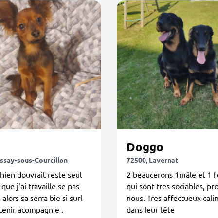
Doggo
issay-sous-Courcillon
72500, Lavernat
hien douvrait reste seul
2 beaucerons 1mâle et 1 
que j'ai travaille se pas
qui sont tres sociables, pr
 alors sa serra bie si surl
nous. Tres affectueux calin
 tenir acompagnie .
dans leur tête