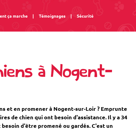
nt ça marche
|
Témoignages
|
Sécurité
iens à Nogent-
ens et en promener à Nogent-sur-Loir ? Emprunte
s de chien qui ont besoin d'assistance. Il y a 34
t besoin d'être promené ou gardés. C'est un