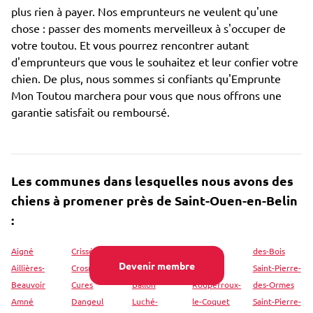
plus rien à payer. Nos emprunteurs ne veulent qu'une
chose : passer des moments merveilleux à s'occuper de
votre toutou. Et vous pourrez rencontrer autant
d'emprunteurs que vous le souhaitez et leur confier votre
chien. De plus, nous sommes si confiants qu'Emprunte
Mon Toutou marchera pour vous que nous offrons une
garantie satisfait ou remboursé.
Les communes dans lesquelles nous avons des
chiens à promener près de Saint-Ouen-en-Belin
:
Aigné
Crissé
Luceau
Rouillon
des-Bois
Devenir membre
Aillières-
Crosmières
Lucé-sous-
Roullée
Saint-Pierre-
Beauvoir
Cures
Ballon
Rouperroux-
des-Ormes
Amné
Dangeul
Luché-
le-Coquet
Saint-Pierre-