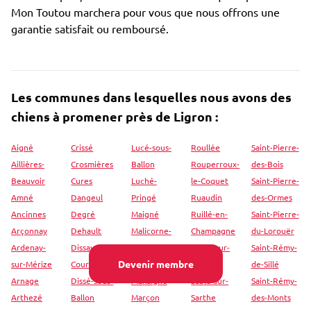
Mon Toutou marchera pour vous que nous offrons une
garantie satisfait ou remboursé.
Les communes dans lesquelles nous avons des
chiens à promener près de Ligron :
Aigné
Crissé
Lucé-sous-
Roullée
Saint-Pierre-
Aillières-
Crosmières
Ballon
Rouperroux-
des-Bois
Beauvoir
Cures
Luché-
le-Coquet
Saint-Pierre-
Amné
Dangeul
Pringé
Ruaudin
des-Ormes
Ancinnes
Degré
Maigné
Ruillé-en-
Saint-Pierre-
Arçonnay
Dehault
Malicorne-
Champagne
du-Lorouër
Ardenay-
Dissay-sous-
sur-Sarthe
Ruillé-sur-
Saint-Rémy-
Devenir membre
sur-Mérize
Courcillon
Mamers
Loir
de-Sillé
Arnage
Dissé-sous-
Mansigné
Sablé-sur-
Saint-Rémy-
Arthezé
Ballon
Marçon
Sarthe
des-Monts