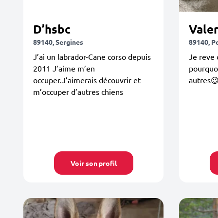
D’hsbc
Valer
89140, Sergines
89140, P
J’ai un labrador-Cane corso depuis
Je reve 
2011 J’aime m’en
pourquoi
occuper.J’aimerais découvrir et
autres
m’occuper d’autres chiens
Voir son profil