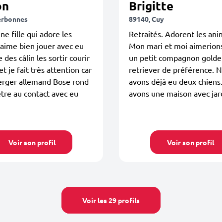
on
Brigitte
erbonnes
89140, Cuy
ne fille qui adore les
Retraités. Adorent les ani
'aime bien jouer avec eu
Mon mari et moi aimerions
e des câlin les sortir courir
un petit compagnon gold
t je fait très attention car
retriever de préférence. 
berger allemand Bose rond
avons déjà eu deux chiens
être au contact avec eu
avons une maison avec jar
Voir son profil
Voir son profil
Voir les 29 profils