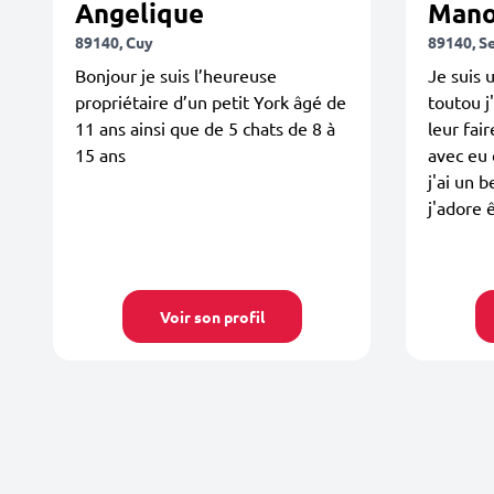
Angelique
Man
89140, Cuy
89140, S
Bonjour je suis l’heureuse
Je suis u
propriétaire d’un petit York âgé de
toutou j
11 ans ainsi que de 5 chats de 8 à
leur fair
15 ans
avec eu e
j'ai un 
j'adore 
Voir son profil