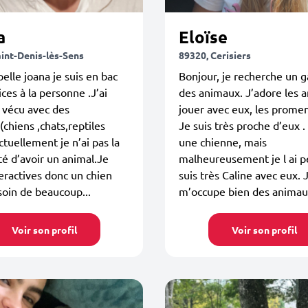
a
Eloïse
aint-Denis-lès-Sens
89320, Cerisiers
elle joana je suis en bac
Bonjour, je recherche un g
ices à la personne .J’ai
des animaux. J’adore les 
 vécu avec des
jouer avec eux, les promen
chiens ,chats,reptiles
Je suis très proche d’eux . 
actuellement je n’ai pas la
une chienne, mais
ité d’avoir un animal.Je
malheureusement je l ai p
eractives donc un chien
suis très Caline avec eux. 
soin de beaucoup...
m’occupe bien des anima
Voir son profil
Voir son profil