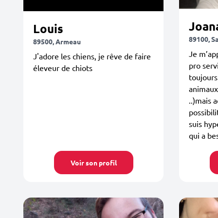
Joan
Louis
89100, S
89500, Armeau
Je m’app
J'adore les chiens, je rêve de faire
pro serv
éleveur de chiots
toujours
animaux(
..)mais 
possibil
suis hyp
qui a be
Voir son profil