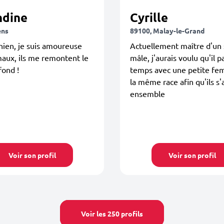
dine
Cyrille
ens
89100, Malay-le-Grand
chien, je suis amoureuse
Actuellement maître d'un 
aux, ils me remontent le
mâle, j'aurais voulu qu'il 
fond !
temps avec une petite fem
la même race afin qu'ils s
ensemble
Voir son profil
Voir son profil
Voir les 250 profils