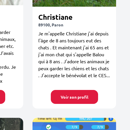
Christiane
89100, Paron
arder
Je m'appelle Christiane j'ai depuis
animaux,
l'âge de 8 ans toujours eut des
er etc.
chats . Et maintenant j'ai 65 ans et
J’avais
j'ai mon chat qui s'appelle Balou
qui à 8 ans . J'adore les animaux je
erdu. Je
peux garder les chiens et les chats
Je
. J'accepte le bénévolat et le CES...
ux
Voir son profil