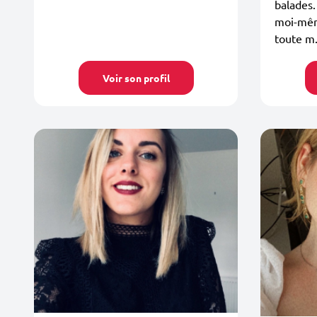
balades.
moi-mêm
toute m.
Voir son profil