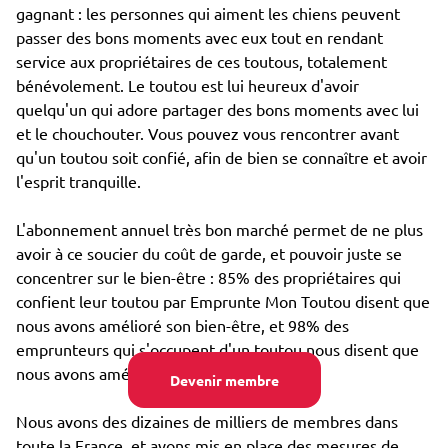
gagnant : les personnes qui aiment les chiens peuvent
passer des bons moments avec eux tout en rendant
service aux propriétaires de ces toutous, totalement
bénévolement. Le toutou est lui heureux d'avoir
quelqu'un qui adore partager des bons moments avec lui
et le chouchouter. Vous pouvez vous rencontrer avant
qu'un toutou soit confié, afin de bien se connaître et avoir
l'esprit tranquille.
L'abonnement annuel très bon marché permet de ne plus
avoir à ce soucier du coût de garde, et pouvoir juste se
concentrer sur le bien-être : 85% des propriétaires qui
confient leur toutou par Emprunte Mon Toutou disent que
nous avons amélioré son bien-être, et 98% des
emprunteurs qui s'occupent d'un toutou nous disent que
nous avons amélioré leur propre bien-être.
Devenir membre
Nous avons des dizaines de milliers de membres dans
toute la France, et avons mis en place des mesures de