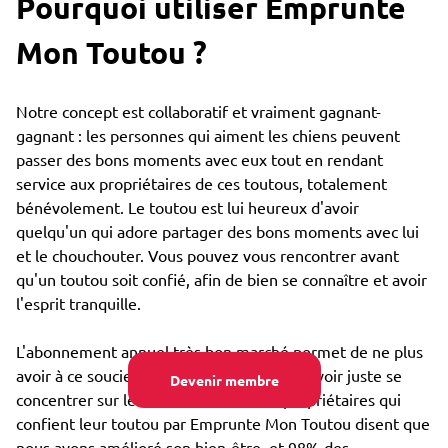
Pourquoi utiliser Emprunte
Mon Toutou ?
Notre concept est collaboratif et vraiment gagnant-
gagnant : les personnes qui aiment les chiens peuvent
passer des bons moments avec eux tout en rendant
service aux propriétaires de ces toutous, totalement
bénévolement. Le toutou est lui heureux d'avoir
quelqu'un qui adore partager des bons moments avec lui
et le chouchouter. Vous pouvez vous rencontrer avant
qu'un toutou soit confié, afin de bien se connaître et avoir
l'esprit tranquille.
L'abonnement annuel très bon marché permet de ne plus
avoir à ce soucier du coût de garde, et pouvoir juste se
Devenir membre
concentrer sur le bien-être : 85% des propriétaires qui
confient leur toutou par Emprunte Mon Toutou disent que
nous avons amélioré son bien-être, et 98% des