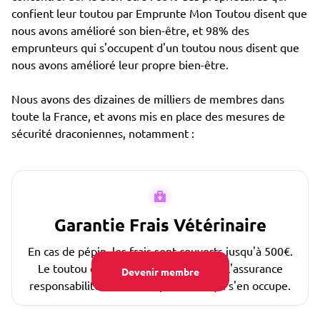
confient leur toutou par Emprunte Mon Toutou disent que
nous avons amélioré son bien-être, et 98% des
emprunteurs qui s'occupent d'un toutou nous disent que
nous avons amélioré leur propre bien-être.
Nous avons des dizaines de milliers de membres dans
toute la France, et avons mis en place des mesures de
sécurité draconiennes, notamment :
Garantie Frais Vétérinaire
En cas de pépin, les frais sont couverts jusqu'à 500€.
Le toutou est également couvert par l'assurance
Devenir membre
responsabilité civile de la personne qui s'en occupe.