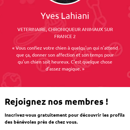
Yves Lahiani
VETERINAIRE, CHRONIQUEUR ANIMAUX SUR
FRANCE 2
« Vous confiez votre chien à quelqu'un qui n'attend
que ça, donner son affection et son temps pour
qu'un chien soit heureux. C'est quelque chose
d'assez magique. »
Rejoignez nos membres !
Inscrivez-vous gratuitement pour découvrir les profils
des bénévoles près de chez vous.