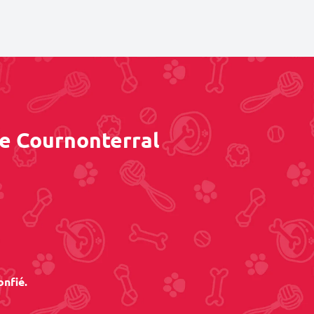
de Cournonterral
onfié.