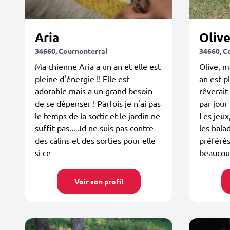
Aria
Oliv
34660, Cournonterral
34660, C
Ma chienne Aria a un an et elle est
Olive, m
pleine d'énergie !! Elle est
an est p
adorable mais a un grand besoin
rêverait
de se dépenser ! Parfois je n'ai pas
par jour
le temps de la sortir et le jardin ne
Les jeux
suffit pas... Jd ne suis pas contre
les bala
des câlins et des sorties pour elle
préférés
si ce
beaucoup
Voir son profil