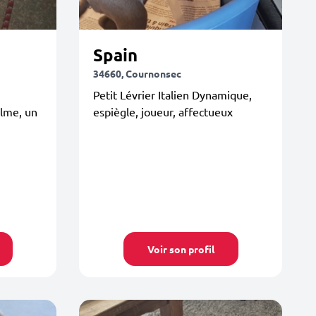
Spain
34660, Cournonsec
Petit Lévrier Italien Dynamique,
lme, un
espiègle, joueur, affectueux
Voir son profil