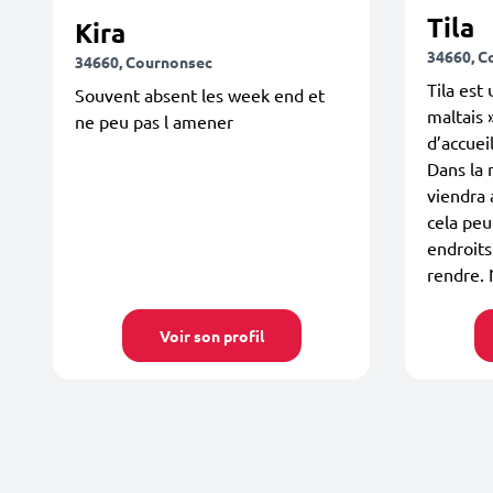
Tila
Kira
34660, C
34660, Cournonsec
Tila est
Souvent absent les week end et
maltais
ne peu pas l amener
d’accueil
Dans la 
viendra 
cela peut
endroits
rendre. 
Voir son profil