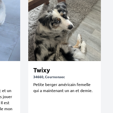
Twixy
34660, Cournonsec
Petite berger américain femelle
c et un
qui a maintenant un an et demie.
rs jouer
Il est
ble mon