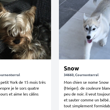
Snow
ournonterral
34660, Cournonterral
 petit York de 15 mois très
Mon chien se nome Snow
propre je le sors quatre
(Neiger). de couleure blan
jours et aime les câlins
peu de noir. il veut toujou
et sauter comme un bébé. 
tout simplement formida