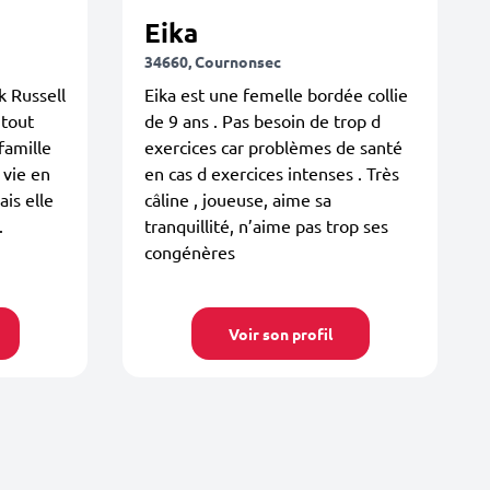
Eika
34660, Cournonsec
k Russell
Eika est une femelle bordée collie
 tout
de 9 ans . Pas besoin de trop d
 famille
exercices car problèmes de santé
a vie en
en cas d exercices intenses . Très
is elle
câline , joueuse, aime sa
.
tranquillité, n’aime pas trop ses
congénères
Voir son profil