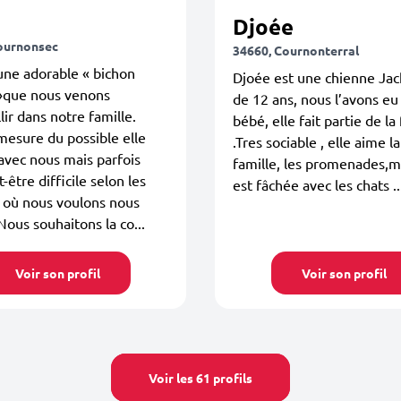
Djoée
ournonsec
34660, Cournonterral
 une adorable « bichon
Djoée est une chienne Jac
 »que nous venons
de 12 ans, nous l’avons eu
lir dans notre famille.
bébé, elle fait partie de la
mesure du possible elle
.Tres sociable , elle aime l
avec nous mais parfois
famille, les promenades,ma
-être difficile selon les
est fâchée avec les chats ..
 où nous voulons nous
Nous souhaitons la co...
Voir son profil
Voir son profil
Voir les 61 profils