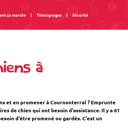
nt ça marche
|
Témoignages
|
Sécurité
iens à
ens et en promener à Cournonterral ? Emprunte
s de chien qui ont besoin d'assistance. Il y a 61
 besoin d'être promené ou gardés. C'est un