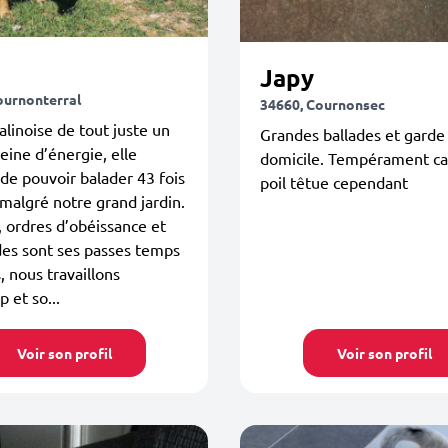
e
Japy
ournonterral
34660, Cournonsec
alinoise de tout juste un
Grandes ballades et garde
leine d’énergie, elle
domicile. Tempérament ca
 de pouvoir balader 43 fois
poil têtue cependant
 malgré notre grand jardin.
, ordres d’obéissance et
des sont ses passes temps
, nous travaillons
 et so...
Voir son profil
Voir son profil