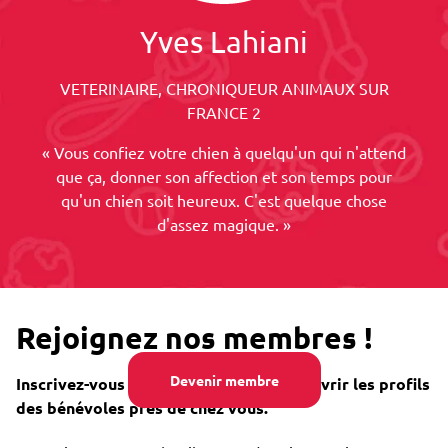
Yves Lahiani
VETERINAIRE, CHRONIQUEUR ANIMAUX SUR
FRANCE 2
« Vous confiez votre chien à quelqu'un qui n'attend
que ça, donner son affection et son temps pour
qu'un chien soit heureux. C'est quelque chose
d'assez magique. »
Rejoignez nos membres !
Devenir membre
Inscrivez-vous gratuitement pour découvrir les profils
des bénévoles près de chez vous.