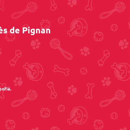
ès de Pignan
onfié.