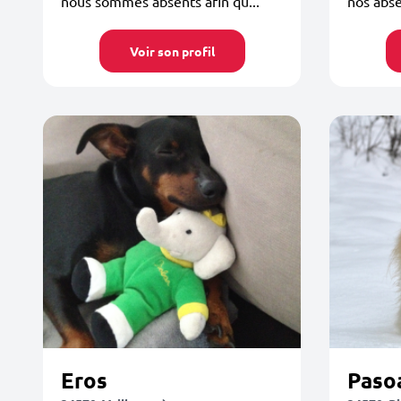
nous sommes absents afin qu...
nos abs
Voir son profil
Eros
Paso