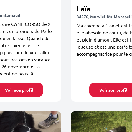
e
Laïa
Montarnaud
34570, Murviel-lès-Montpell
st une CANE CORSO de 2
Ma chienne a 1 an et est tr
demi. en promenade Perle
elle abesoin de courir, de 
peu en laisse. Quand elle
et plein d amour. Elle est t
utre chien elle tire
joueuse et est une parfait
 plus car elle veut aller
accompagnatrice pour le c
. nous partons en vacance
 26 novembre et la
vient de nous lâ...
Voir son profil
Voir son profil