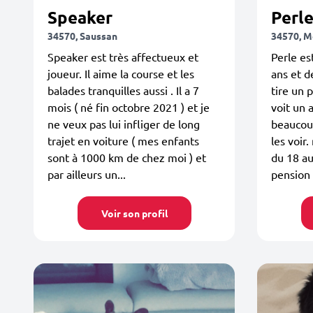
Speaker
Perl
34570, Saussan
34570, 
Speaker est très affectueux et
Perle e
joueur. Il aime la course et les
ans et 
balades tranquilles aussi . Il a 7
tire un 
mois ( né fin octobre 2021 ) et je
voit un a
ne veux pas lui infliger de long
beaucoup
trajet en voiture ( mes enfants
les voir
sont à 1000 km de chez moi ) et
du 18 au
par ailleurs un...
pension 
Voir son profil