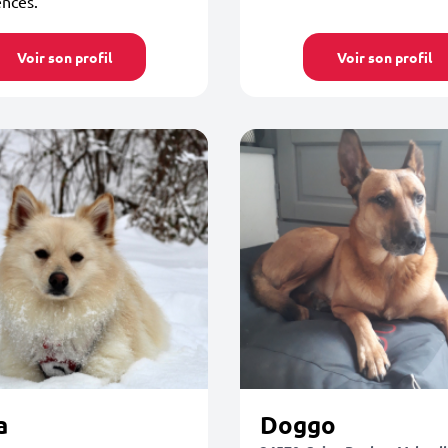
ences.
Voir son profil
Voir son profil
a
Doggo