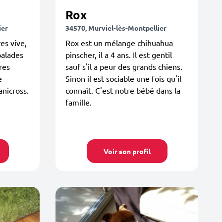
Rox
ier
34570, Murviel-lès-Montpellier
es vive,
Rox est un mélange chihuahua
balades
pinscher, il a 4 ans. Il est gentil
res
sauf s'il a peur des grands chiens.
e
Sinon il est sociable une fois qu'il
anicross.
connaît. C'est notre bébé dans la
famille.
Voir son profil