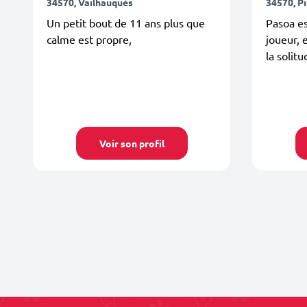
34570, Vailhauquès
34570, P
Un petit bout de 11 ans plus que
Pasoa es
calme est propre,
joueur, 
la solitu
Voir son profil