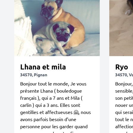
Lhana et mila
Ryo
34570, Pignan
34570, V
Bonjour tout le monde, Je vous
Bonjour,
présente Lhana ( bouledogue
sensible
français ), qui a 7 ans et Mila (
son peti
carlin ) qui a 3 ans. Elles sont
nouer un
gentilles et affectueuses 🤗, nous
qui sera
avons parfois besoin d’une
tout le n
personne pour les garder quand
affection