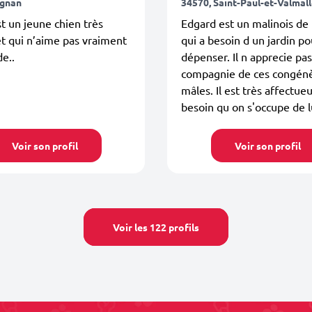
ignan
34570, Saint-Paul-et-Valmal
t un jeune chien très
Edgard est un malinois de 
et qui n’aime pas vraiment
qui a besoin d un jardin po
de..
dépenser. Il n apprecie pas
compagnie de ces congén
mâles. Il est très affectueu
besoin qu on s'occupe de l
Voir son profil
Voir son profil
Voir les 122 profils