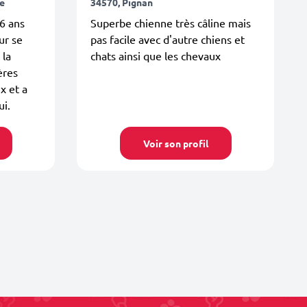
le
34570, Pignan
6 ans
Superbe chienne très câline mais
ur se
pas facile avec d'autre chiens et
 la
chats ainsi que les chevaux
ères
x et a
ui.
Voir son profil