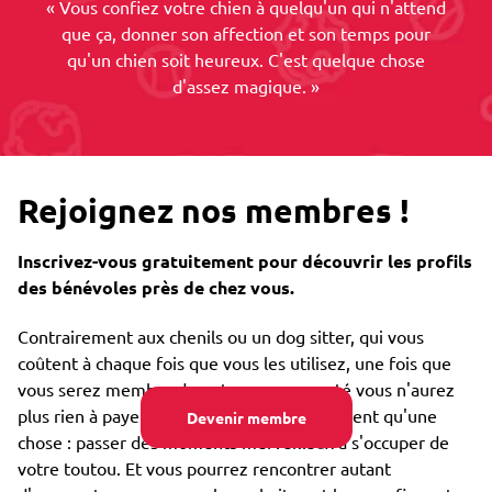
« Vous confiez votre chien à quelqu'un qui n'attend
que ça, donner son affection et son temps pour
qu'un chien soit heureux. C'est quelque chose
d'assez magique. »
Rejoignez nos membres !
Inscrivez-vous gratuitement pour découvrir les profils
des bénévoles près de chez vous.
Contrairement aux chenils ou un dog sitter, qui vous
coûtent à chaque fois que vous les utilisez, une fois que
vous serez membre de notre communauté vous n'aurez
plus rien à payer. Nos emprunteurs ne veulent qu'une
Devenir membre
chose : passer des moments merveilleux à s'occuper de
votre toutou. Et vous pourrez rencontrer autant