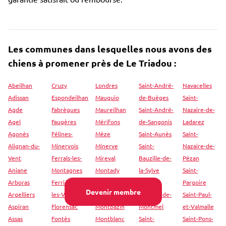
Les communes dans lesquelles nous avons des
chiens à promener près de Le Triadou :
Abeilhan
Cruzy
Londres
Saint-André-
Navacelles
Adissan
Espondeilhan
Mauguio
de-Buèges
Saint-
Agde
Fabrègues
Maureilhan
Saint-André-
Nazaire-de-
Agel
Faugères
Mérifons
de-Sangonis
Ladarez
Agonès
Félines-
Mèze
Saint-Aunès
Saint-
Alignan-du-
Minervois
Minerve
Saint-
Nazaire-de-
Vent
Ferrals-les-
Mireval
Bauzille-de-
Pézan
Aniane
Montagnes
Montady
la-Sylve
Saint-
Arboras
Ferrières-
Montarnaud
Saint-
Pargoire
Devenir membre
Argelliers
les-Verreries
Montaud
Bauzille-de-
Saint-Paul-
Aspiran
Florensac
Montbazin
Montmel
et-Valmalle
Assas
Fontès
Montblanc
Saint-
Saint-Pons-