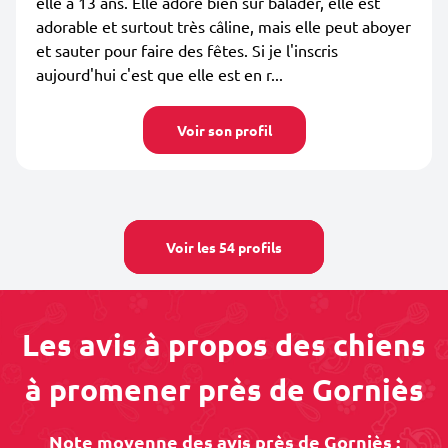
elle a 13 ans. Elle adore bien sûr balader, elle est
adorable et surtout très câline, mais elle peut aboyer
et sauter pour faire des fêtes. Si je l'inscris
aujourd'hui c'est que elle est en r...
Voir son profil
Voir les 54 profils
Les avis à propos des chiens
à promener près de Gorniès
Note moyenne des avis près de Gorniès :