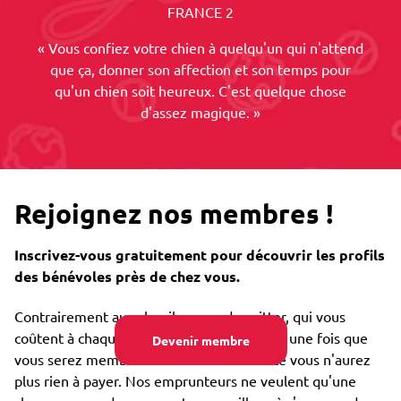
FRANCE 2
« Vous confiez votre chien à quelqu'un qui n'attend
que ça, donner son affection et son temps pour
qu'un chien soit heureux. C'est quelque chose
d'assez magique. »
Rejoignez nos membres !
Inscrivez-vous gratuitement pour découvrir les profils
des bénévoles près de chez vous.
Contrairement aux chenils ou un dog sitter, qui vous
coûtent à chaque fois que vous les utilisez, une fois que
Devenir membre
vous serez membre de notre communauté vous n'aurez
plus rien à payer. Nos emprunteurs ne veulent qu'une