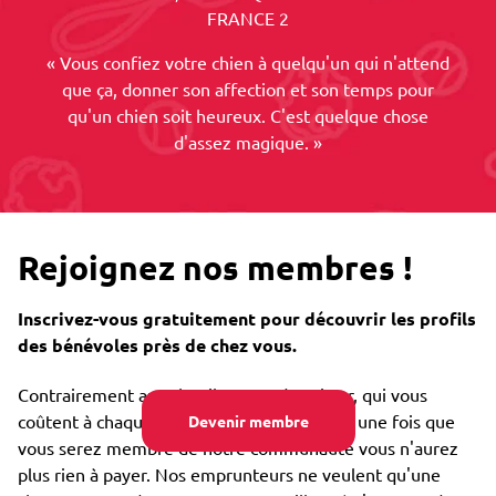
FRANCE 2
« Vous confiez votre chien à quelqu'un qui n'attend
que ça, donner son affection et son temps pour
qu'un chien soit heureux. C'est quelque chose
d'assez magique. »
Rejoignez nos membres !
Inscrivez-vous gratuitement pour découvrir les profils
des bénévoles près de chez vous.
Contrairement aux chenils ou un dog sitter, qui vous
coûtent à chaque fois que vous les utilisez, une fois que
Devenir membre
vous serez membre de notre communauté vous n'aurez
plus rien à payer. Nos emprunteurs ne veulent qu'une