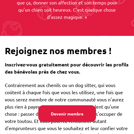
que ça, donner son affection et son temps pour
qu'un chien soit heureux. C'est quelque chose
d'assez magique. »
Rejoignez nos membres !
Inscrivez-vous gratuitement pour découvrir les profils
des bénévoles près de chez vous.
Contrairement aux chenils ou un dog sitter, qui vous
coûtent à chaque fois que vous les utilisez, une fois que
vous serez membre de notre communauté vous n'aurez
plus rien à payer. Nos emprunteurs ne veulent qu'une
chose : passer des moments merveilleux à s'occuper de
Devenir membre
votre toutou. Et vous pourrez rencontrer autant
d'emprunteurs que vous le souhaitez et leur confier votre