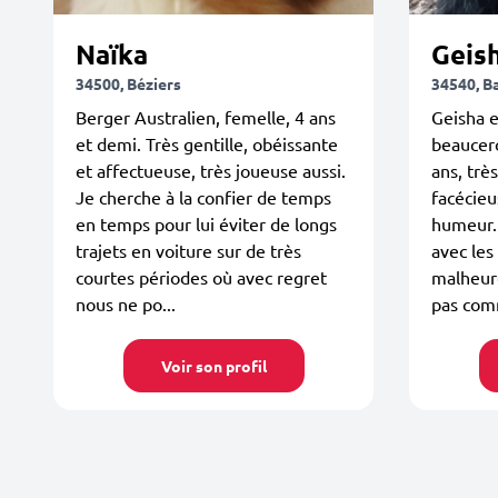
Naïka
Geis
34500, Béziers
34540, B
Berger Australien, femelle, 4 ans
Geisha e
et demi. Très gentille, obéissante
beaucer
et affectueuse, très joueuse aussi.
ans, trè
Je cherche à la confier de temps
facécieu
en temps pour lui éviter de longs
humeur..
trajets en voiture sur de très
avec les
courtes périodes où avec regret
malheur
nous ne po...
pas com
Voir son profil