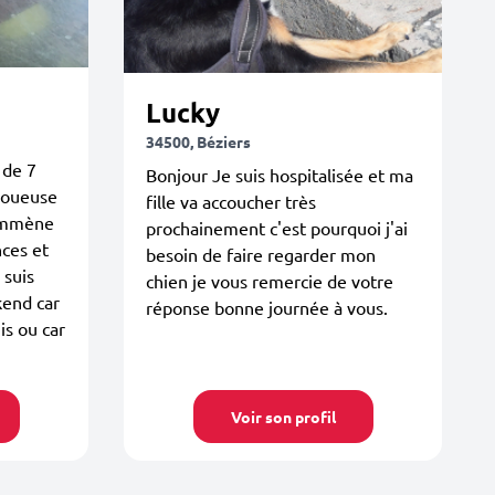
Lucky
34500, Béziers
 de 7
Bonjour Je suis hospitalisée et ma
 joueuse
fille va accoucher très
'emmène
prochainement c'est pourquoi j'ai
nces et
besoin de faire regarder mon
 suis
chien je vous remercie de votre
end car
réponse bonne journée à vous.
is ou car
Voir son profil