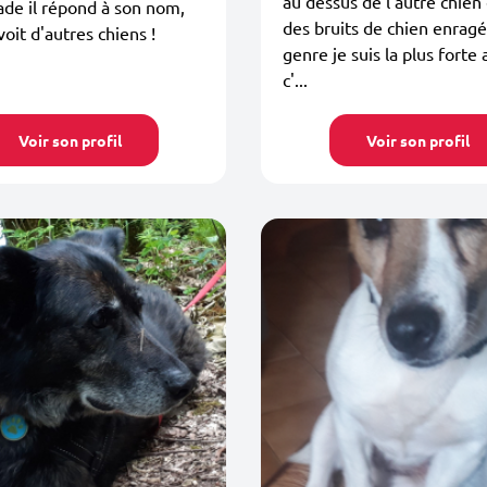
au dessus de l'autre chien e
de il répond à son nom,
des bruits de chien enragé
 voit d'autres chiens !
genre je suis la plus forte 
c'...
Voir son profil
Voir son profil