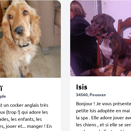
Isis
ï
34560, Poussan
gde
Bonjour ! Je vous présent
t un cocker anglais très
petite Isis adoptée en mai
ux (trop !) qui adore les
la spa . Elle adore jouer av
es, les enfants, les
les chiens , et si elle se se
es, jouer et... manger ! En