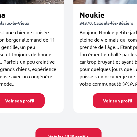
ha
Noukie
alaruc-le-Vieux
34370, Cazouls-lès-Béziers
st une chienne croisée
Bonjour, Noukie petite jac
on berger allemand de 11
pleine de vie mais qui co
s gentille, un peu
prendre de l âge... Étant p
se et toujours de bonne
forcément emballé par les
. Parfois un peu craintive
car trop bruyant et ayant 
 grands chiens, expérience
pour quelques jours que l 
euse avec un congénère
puisse s en occuper je me 
mode...
votre communauté 🙂🙂🙂
Voir son profil
Voir son profil
Voir les 1840 profils