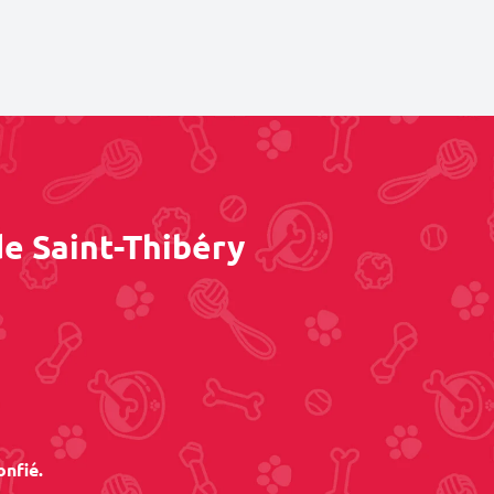
de Saint-Thibéry
onfié.