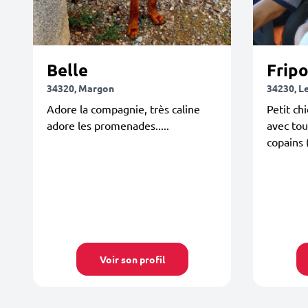
Belle
Fripo
34320, Margon
34230, L
Adore la compagnie, très caline
Petit ch
adore les promenades.....
avec tou
copains 
Voir son profil