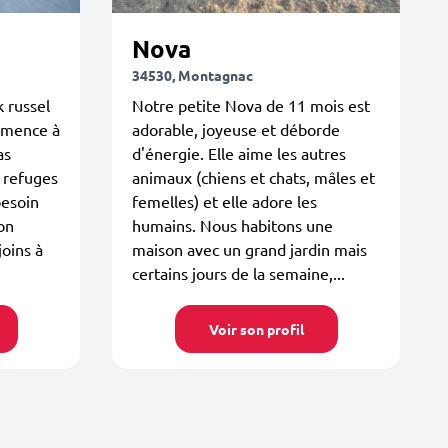
Nova
34530, Montagnac
k russel
Notre petite Nova de 11 mois est
mmence à
adorable, joyeuse et déborde
as
d'énergie. Elle aime les autres
 refuges
animaux (chiens et chats, mâles et
besoin
femelles) et elle adore les
on
humains. Nous habitons une
joins à
maison avec un grand jardin mais
certains jours de la semaine,...
Voir son profil