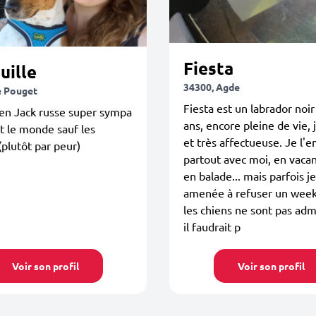
Fiesta
uille
34300, Agde
e Pouget
Fiesta est un labrador noir
ien Jack russe super sympa
ans, encore pleine de vie,
t le monde sauf les
et très affectueuse. Je l
(plutôt par peur)
partout avec moi, en vaca
en balade... mais parfois je
amenée à refuser un week
les chiens ne sont pas adm
il faudrait p
Voir son profil
Voir son profil