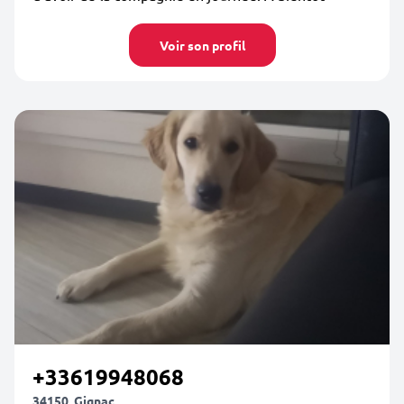
Voir son profil
+33619948068
34150, Gignac