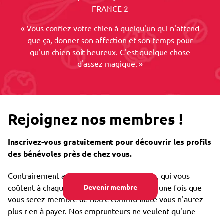
FRANCE 2
« Vous confiez votre chien à quelqu'un qui n'attend
que ça, donner son affection et son temps pour
qu'un chien soit heureux. C'est quelque chose
d'assez magique. »
Rejoignez nos membres !
Inscrivez-vous gratuitement pour découvrir les profils
des bénévoles près de chez vous.
Contrairement aux chenils ou un dog sitter, qui vous
coûtent à chaque fois que vous les utilisez, une fois que
Devenir membre
vous serez membre de notre communauté vous n'aurez
plus rien à payer. Nos emprunteurs ne veulent qu'une