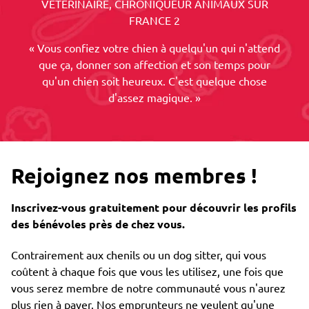
VETERINAIRE, CHRONIQUEUR ANIMAUX SUR
FRANCE 2
« Vous confiez votre chien à quelqu'un qui n'attend
que ça, donner son affection et son temps pour
qu'un chien soit heureux. C'est quelque chose
d'assez magique. »
Rejoignez nos membres !
Inscrivez-vous gratuitement pour découvrir les profils
des bénévoles près de chez vous.
Contrairement aux chenils ou un dog sitter, qui vous
coûtent à chaque fois que vous les utilisez, une fois que
vous serez membre de notre communauté vous n'aurez
plus rien à payer. Nos emprunteurs ne veulent qu'une