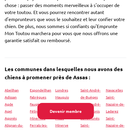
chose : passer des moments merveilleux à s'occuper de
votre toutou. Et vous pourrez rencontrer autant
d'emprunteurs que vous le souhaitez et leur confier votre
chien. De plus, nous sommes si confiants qu'Emprunte
Mon Toutou marchera pour vous que nous offrons une
garantie satisfait ou remboursé.
Les communes dans lesquelles nous avons des
chiens à promener près de Assas :
Abeilhan
Espondeilhan
Londres
Saint-André-
Navacelles
Adissan
Fabrègues
Mauguio
de-Buèges
Saint-
Agde
Faugères
Maureilhan
Saint-André-
Nazaire-de-
Devenir membre
Agel
Félines-
Mérifons
de-Sangonis
Ladarez
Agonès
Minervois
Mèze
Saint-Aunès
Saint-
Alignan-du-
Ferrals-les-
Minerve
Saint-
Nazaire-de-