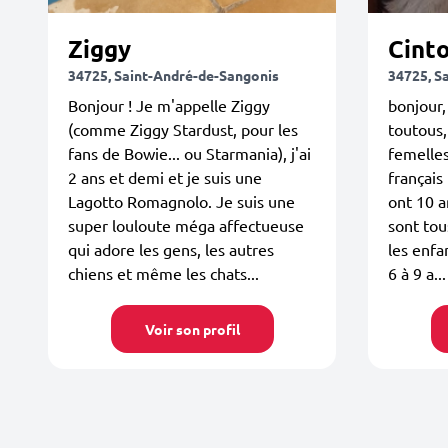
Ziggy
34725, Saint-André-de-Sangonis
34725, S
Bonjour ! Je m'appelle Ziggy
bonjour, 
(comme Ziggy Stardust, pour les
toutous,
fans de Bowie... ou Starmania), j'ai
femelle
2 ans et demi et je suis une
français 
Lagotto Romagnolo. Je suis une
ont 10 a
super louloute méga affectueuse
sont tou
qui adore les gens, les autres
les enfan
chiens et même les chats...
6 à 9 a...
Voir son profil