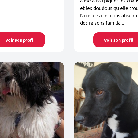
aime aussi piquer les chau
et les doudous qu elle trou
Nous devons nous absente
des raisons familia...
Voir son profil
Voir son profil