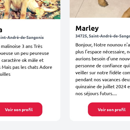
Marley
a
34725, Saint-André-de-Sang
aint-André-de-Sangonis
Bonjour, Notre nounou n'
malinoise 3 ans Très
plus l'espace nécessaire, 
joueuse un peu peureuse
aurions besoin d'une nouv
 caractère ok mâle et
personne de confiance qui
 Mais pas les chats Adore
veiller sur notre fidèle c
uilles
pendant nos vacances de
quinzaine de juillet 2024 e
nos séjours futurs....
Voir son profil
Voir son profil