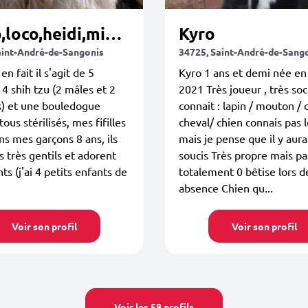
Cinto,loco,heidi,missy,nila
Kyro
aint-André-de-Sangonis
34725, Saint-André-de-Sang
en fait il s'agit de 5
Kyro 1 ans et demi née en 
 4 shih tzu (2 mâles et 2
2021 Très joueur , très soc
s) et une bouledogue
connait : lapin / mouton / 
tous stérilisés, mes fifilles
cheval/ chien connais pas l
ns mes garçons 8 ans, ils
mais je pense que il y aura
s très gentils et adorent
soucis Très propre mais p
ts (j'ai 4 petits enfants de
totalement 0 bêtise lors d
absence Chien qu...
Voir son profil
Voir son profil
Voir les 58 profils