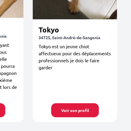
Tokyo
onis
34725, Saint-André-de-Sangonis
ayant
Tokyo est un jeune chiot
nous
affectueux pour des déplacements
elle
professionnels je dois le faire
 pourra
garder
ompagnon
uxième
t lors de
Voir son profil