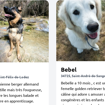
Bebel
34725, Saint-André-de-Sang
aint-Félix-de-Lodez
Bebelle a 10 mois , c est 
hienne berger allemand
femelle golden retriever t
tille mais très fougueuse,
câline qui adore s amuser 
re les longues balade et
congénères et les enfants .
re en apprentissage.