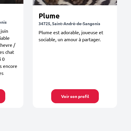
Plume
onis
34725, Saint-André-de-Sangonis
juin
Plume est adorable, joueuse et
iable
sociable, un amour à partager.
chevre /
es chat
i 0
as encore
es
Voir son profil