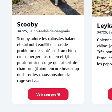
Scooby
Leyk
34725, Saint-André-de-Sangonis
34725, S
Scooby adore les calins,les balades
Chienne 
et surtout l eau!!!il n a pas de
câline .
probleme de santé,c est un chien
Très bon
croise berger australien et ?,il
femelles
peutdormir en cage qui lui sert de
les papo
chambre ,(il aime encore beaucoup
dechirer les chaussons,donc la
cage sert a...
Voir son profil