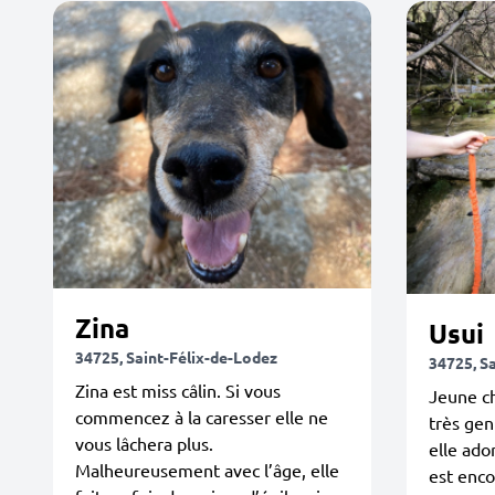
Zina
Usui
34725, Saint-Félix-de-Lodez
34725, S
Zina est miss câlin. Si vous
Jeune c
commencez à la caresser elle ne
très gen
vous lâchera plus.
elle ado
Malheureusement avec l’âge, elle
est enco