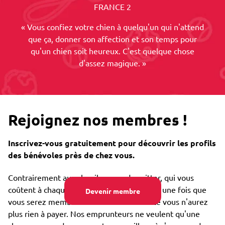
FRANCE 2
« Vous confiez votre chien à quelqu'un qui n'attend
que ça, donner son affection et son temps pour
qu'un chien soit heureux. C'est quelque chose
d'assez magique. »
Rejoignez nos membres !
Inscrivez-vous gratuitement pour découvrir les profils
des bénévoles près de chez vous.
Contrairement aux chenils ou un dog sitter, qui vous
coûtent à chaque fois que vous les utilisez, une fois que
Devenir membre
vous serez membre de notre communauté vous n'aurez
plus rien à payer. Nos emprunteurs ne veulent qu'une