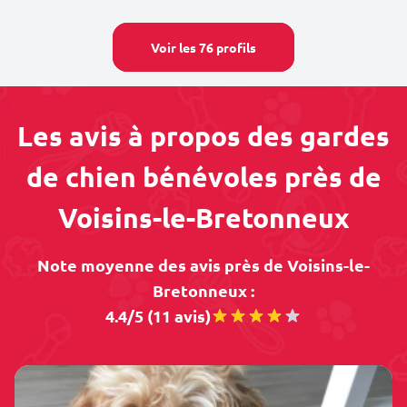
Voir les 76 profils
Les avis à propos des gardes
de chien bénévoles près de
Voisins-le-Bretonneux
Note moyenne des avis près de Voisins-le-
Bretonneux :
4.4/5 (11 avis)