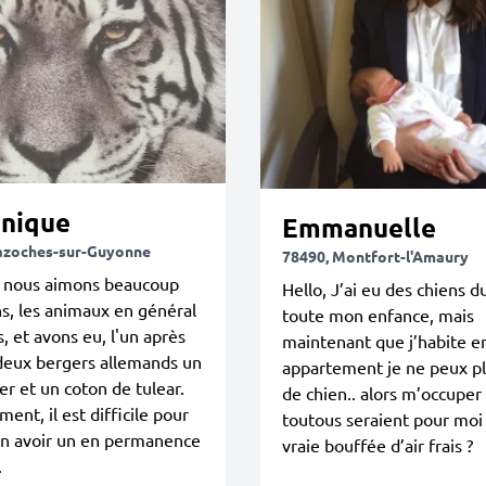
nique
Emmanuelle
azoches-sur-Guyonne
78490, Montfort-l'Amaury
, nous aimons beaucoup
Hello, J’ai eu des chiens d
ns, les animaux en général
toute mon enfance, mais
s, et avons eu, l'un après
maintenant que j’habite e
 deux bergers allemands un
appartement je ne peux pl
er et un coton de tulear.
de chien.. alors m’occuper
ment, il est difficile pour
toutous seraient pour moi
en avoir un en permanence
vraie bouffée d’air frais ?
.