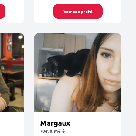
Voir son profil
Margaux
78490, Méré