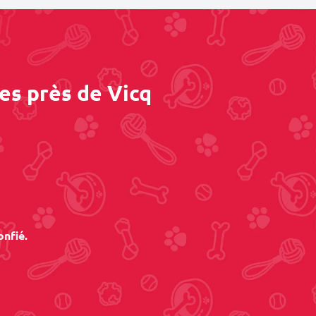
es près de Vicq
onfié.