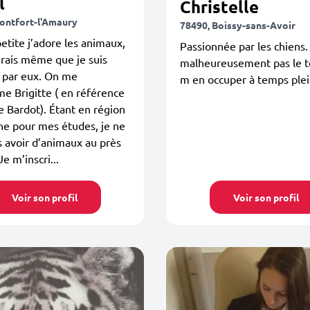
l
Christelle
ontfort-l'Amaury
78490, Boissy-sans-Avoir
etite j’adore les animaux,
Passionnée par les chiens. 
dirais même que je suis
malheureusement pas le 
 par eux. On me
m en occuper à temps ple
 Brigitte ( en référence
te Bardot). Étant en région
ne pour mes études, je ne
 avoir d’animaux au près
e m’inscri...
Voir son profil
Voir son profil