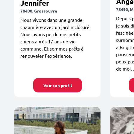
Ange
Jennifer
78490, M
78490, Grosrouvre
Depuis p
Nous vivons dans une grande
je suis 
chaumière avec un jardin clôturé.
fascinée
Nous avons perdu nos petits
surnomme
chiens après 17 ans de vie
à Brigit
commune. Et sommes prêts à
parisien
renouveler l'expérience.
peux pas
de moi. J
Voir son profil