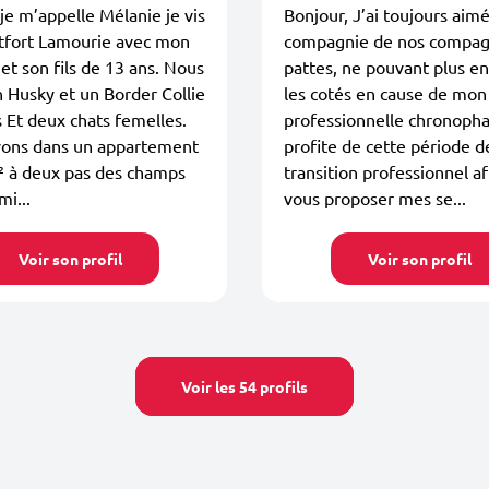
je m’appelle Mélanie je vis
Bonjour, J’ai toujours aimé
tfort Lamourie avec mon
compagnie de nos compag
 et son fils de 13 ans. Nous
pattes, ne pouvant plus en
 Husky et un Border Collie
les cotés en cause de mon 
 Et deux chats femelles.
professionnelle chronopha
vons dans un appartement
profite de cette période d
² à deux pas des champs
transition professionnel af
mi...
vous proposer mes se...
Voir son profil
Voir son profil
Voir les 54 profils