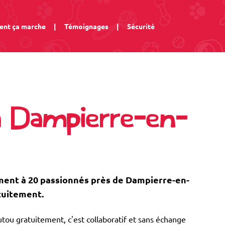
nt ça marche
|
Témoignages
|
Sécurité
à Dampierre-en-
ent à 20 passionnés près de Dampierre-en-
tuitement.
tou gratuitement, c'est collaboratif et sans échange