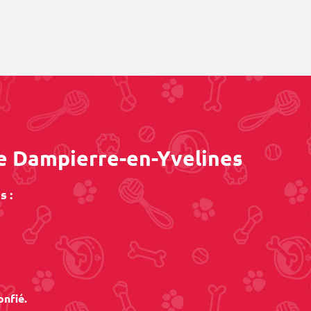
de Dampierre-en-Yvelines
 :
onfié.