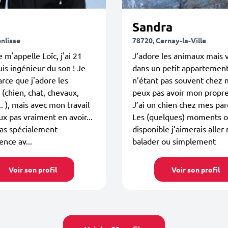
Sandra
nlisse
78720, Cernay-la-Ville
e m'appelle Loïc, j'ai 21
J’adore les animaux mais 
suis ingénieur du son ! Je
dans un petit appartement
parce que j'adore les
n’étant pas souvent chez 
(chien, chat, chevaux,
peux pas avoir mon propre
.. ), mais avec mon travail
J’ai un chien chez mes par
ux pas vraiment en avoir...
Les (quelques) moments où
pas spécialement
disponible j’aimerais aller
ence av...
balader ou simplement
Voir son profil
Voir son profil