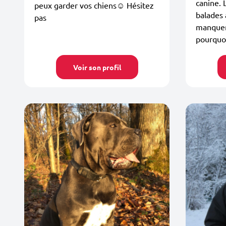
canine. 
peux garder vos chiens☺️ Hésitez
balades
pas
manquen
pourquoi
Voir son profil