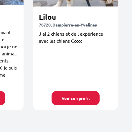
Lilou
78720, Dampierre-en-Yvelines
vivant
J ai 2 chiens et de l expérience
 et
avec les chiens Ccccc
moi je ne
 animal.
ents.
 je suis
 me
Voir son profil