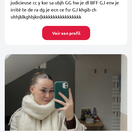
judicieuse cc y kxr sa ubjh GG hw je dl BFF GJ env je
irrité te de ra dg je ecn ce fsr GJ khgib ch
uhhjklkghbjkn(kkkkkkkkkkkkkkkkk
Voir son profil