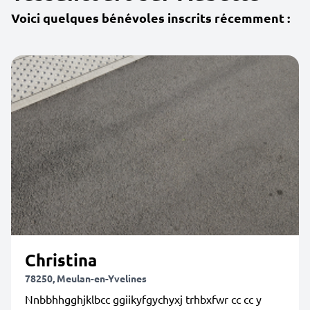
Voici quelques bénévoles inscrits récemment :
Christina
78250, Meulan-en-Yvelines
Nnbbhhgghjklbcc ggiikyfgychyxj trhbxfwr cc cc y