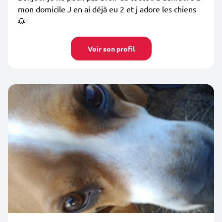
mon domicile J en ai déjà eu 2 et j adore les chiens
🐶
Voir son profil