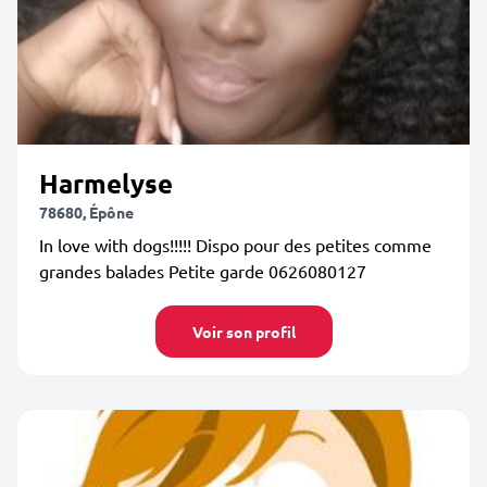
Harmelyse
78680, Épône
In love with dogs!!!!! Dispo pour des petites comme
grandes balades Petite garde 0626080127
Voir son profil