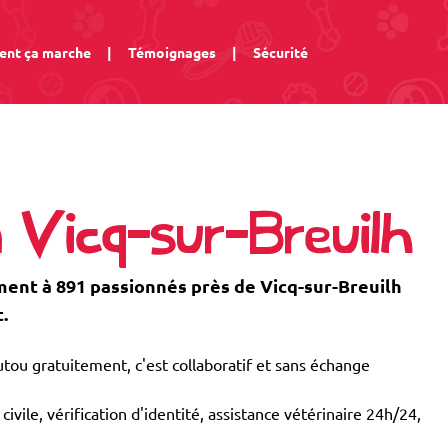
nt ça marche
|
Témoignages
|
Sécurité
 Vicq-sur-Breuilh
nt à 891 passionnés près de Vicq-sur-Breuilh
.
tou gratuitement, c'est collaboratif et sans échange
civile, vérification d'identité, assistance vétérinaire 24h/24,