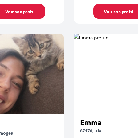
Voir son profil
Voir son profil
Emma
87170, Isle
imoges