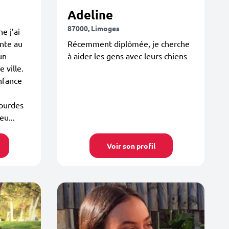
Adeline
87000, Limoges
e j’ai
ante au
Récemment diplômée, je cherche
un
à aider les gens avec leurs chiens
 ville.
nfance
lourdes
eu...
Voir son profil