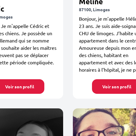
Méline
ic
87100, Limoges
imoges
Bonjour, je m’appelle Mélin
 Je m'appelle Cédric et
23 ans. Je suis aide-soign
les chiens. Je possède un
CHU de limoges. J’habite 
allemand qui se nomme
appartement dans le centre
 souhaite aider les maîtres
Amoureuse depuis mon e
euvent pas se déplacer
des chiens, habitant en
ette période compliquée.
appartement et avec des 
horaires à l’hôpital, je ne p
Voir son profil
Voir son profil