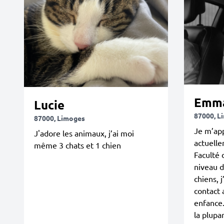
Emm
Lucie
87000, L
87000, Limoges
Je m’app
J'adore les animaux, j’ai moi
actuelle
même 3 chats et 1 chien
Faculté 
niveau 
chiens, j
contact
enfance.
la plupa