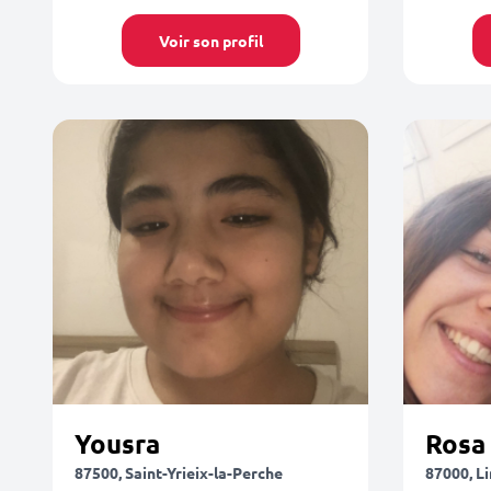
Voir son profil
Yousra
Rosa
87500, Saint-Yrieix-la-Perche
87000, L