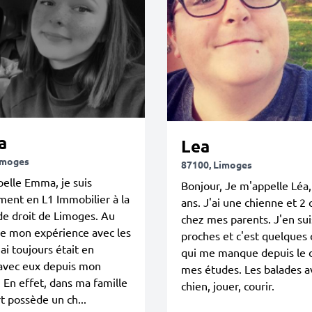
a
Lea
imoges
87100, Limoges
elle Emma, je suis
Bonjour, Je m'appelle Léa, 
ment en L1 Immobilier à la
ans. J'ai une chienne et 2 
de droit de Limoges. Au
chez mes parents. J'en sui
de mon expérience avec les
proches et c'est quelques
’ai toujours était en
qui me manque depuis le 
 avec eux depuis mon
mes études. Les balades 
 En effet, dans ma famille
chien, jouer, courir.
rt possède un ch...