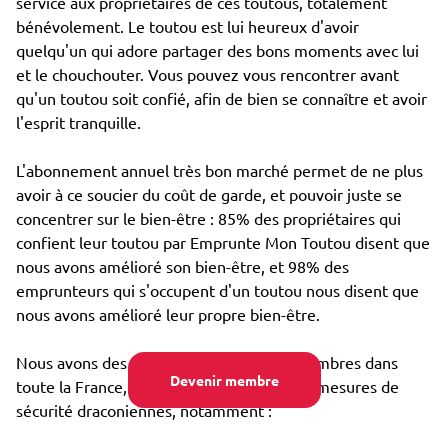
service aux propriétaires de ces toutous, totalement
bénévolement. Le toutou est lui heureux d'avoir
quelqu'un qui adore partager des bons moments avec lui
et le chouchouter. Vous pouvez vous rencontrer avant
qu'un toutou soit confié, afin de bien se connaître et avoir
l'esprit tranquille.
L'abonnement annuel très bon marché permet de ne plus
avoir à ce soucier du coût de garde, et pouvoir juste se
concentrer sur le bien-être : 85% des propriétaires qui
confient leur toutou par Emprunte Mon Toutou disent que
nous avons amélioré son bien-être, et 98% des
emprunteurs qui s'occupent d'un toutou nous disent que
nous avons amélioré leur propre bien-être.
Nous avons des dizaines de milliers de membres dans
Devenir membre
toute la France, et avons mis en place des mesures de
sécurité draconiennes, notamment :