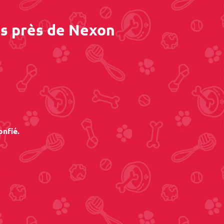
es près de Nexon
onfié.