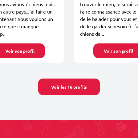
ous avions 7 chiens mais
trouver le mien, je serai r
n autre pays.J’ai faire un
faire connaissance avec le 
ntenant nous voulons un
de le balader pour vous 
rce que il manque
de le garder si besoin :) J'
p.
chiens da...
Voir son profil
Voir son profil
Voir les 16 profils