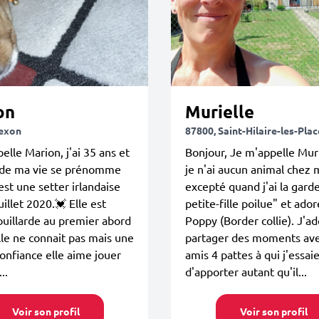
on
Murielle
exon
87800, Saint-Hilaire-les-Pla
elle Marion, j'ai 35 ans et
Bonjour, Je m'appelle Muri
 de ma vie se prénomme
je n'ai aucun animal chez 
est une setter irlandaise
excepté quand j'ai la gard
uillet 2020.💓 Elle est
petite-fille poilue" et ador
ouillarde au premier abord
Poppy (Border collie). J'a
le ne connait pas mais une
partager des moments ave
confiance elle aime jouer
amis 4 pattes à qui j'essai
..
d'apporter autant qu'il...
Voir son profil
Voir son profil