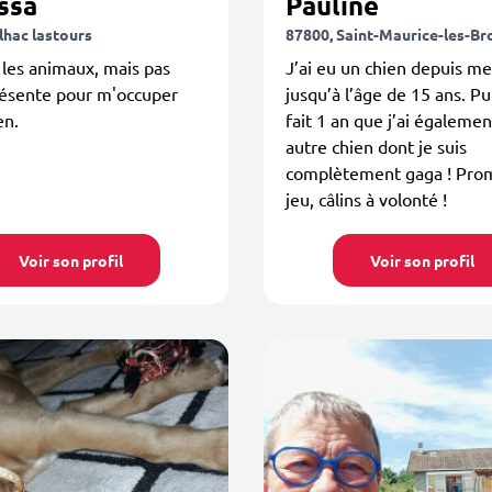
ssa
Pauline
lhac lastours
87800, Saint-Maurice-les-Br
les animaux, mais pas
J’ai eu un chien depuis me
résente pour m'occuper
jusqu’à l’âge de 15 ans. Pu
en.
fait 1 an que j’ai égaleme
autre chien dont je suis
complètement gaga ! Pro
jeu, câlins à volonté !
Voir son profil
Voir son profil