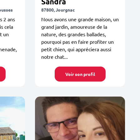
Sandra
ousses
87800, Jourgnac
s 2 ans
Nous avons une grande maison, un
is cela
grand jardin, amoureuse de la
nt un
nature, des grandes ballades,
pourquoi pas en faire profiter un
menade,
petit chien, qui appréciera aussi
notre chat...
Voir son profil