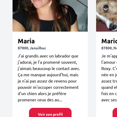
Maria
Mari
87800, Janailhac
87800, N
J'ai grandis avec un labrador que
Je m'app
j'adorai, je l'a promené souvent,
l'amour
j'aimais beaucoup le contact avec.
Roxy. C'
Ça me manque aujourd'hui, mais
née en j
je n'ai pas assez de revenu pour
assez tr
pouvoir m'occuper correctement
quand el
d'un chien alors je préfère
fois en 
promener ceux des au...
avec ses.
Voir son profil