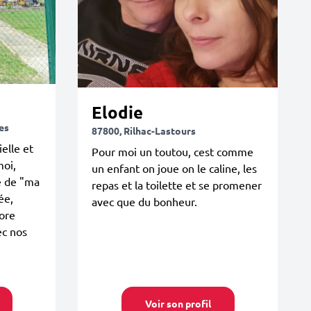
Elodie
ces
87800, Rilhac-Lastours
elle et
Pour moi un toutou, cest comme
moi,
un enfant on joue on le caline, les
e de "ma
repas et la toilette et se promener
ée,
avec que du bonheur.
dore
c nos
e
Voir son profil