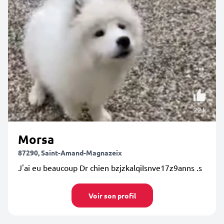
Morsa
87290, Saint-Amand-Magnazeix
J'ai eu beaucoup Dr chien bzjzkalqiIsnve17z9anns .s
Voir son profil