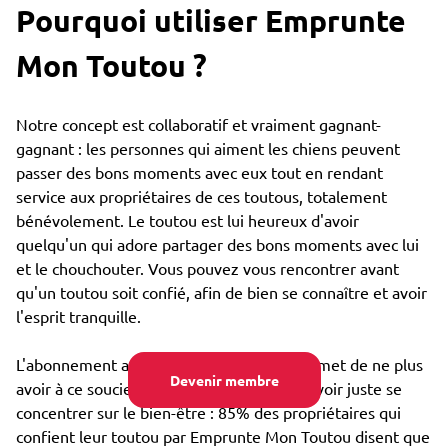
Pourquoi utiliser Emprunte
Mon Toutou ?
Notre concept est collaboratif et vraiment gagnant-
gagnant : les personnes qui aiment les chiens peuvent
passer des bons moments avec eux tout en rendant
service aux propriétaires de ces toutous, totalement
bénévolement. Le toutou est lui heureux d'avoir
quelqu'un qui adore partager des bons moments avec lui
et le chouchouter. Vous pouvez vous rencontrer avant
qu'un toutou soit confié, afin de bien se connaître et avoir
l'esprit tranquille.
L'abonnement annuel très bon marché permet de ne plus
Devenir membre
avoir à ce soucier du coût de garde, et pouvoir juste se
concentrer sur le bien-être : 85% des propriétaires qui
confient leur toutou par Emprunte Mon Toutou disent que