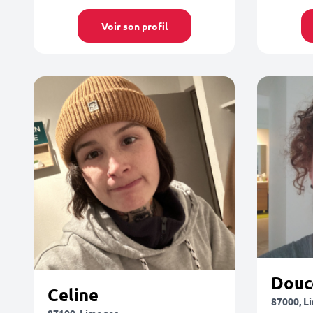
Voir son profil
Douc
Celine
87000, L
87100, Limoges