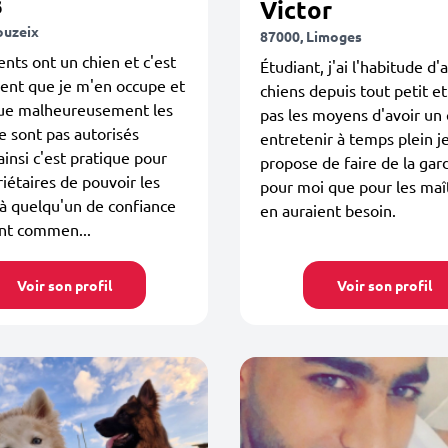
s
Victor
ouzeix
87000, Limoges
nts ont un chien et c'est
Étudiant, j'ai l'habitude d'
ent que je m'en occupe et
chiens depuis tout petit et
 que malheureusement les
pas les moyens d'avoir un 
e sont pas autorisés
entretenir à temps plein 
ainsi c'est pratique pour
propose de faire de la gar
riétaires de pouvoir les
pour moi que pour les maî
à quelqu'un de confiance
en auraient besoin.
ent commen...
Voir son profil
Voir son profil