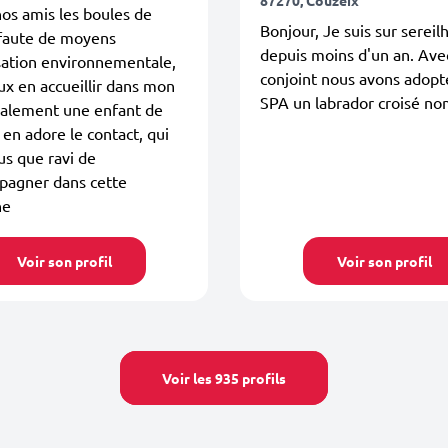
os amis les boules de
Bonjour, Je suis sur sereil
 faute de moyens
depuis moins d'un an. Av
sation environnementale,
conjoint nous avons adopté
ux en accueillir dans mon
SPA un labrador croisé no
galement une enfant de
 en adore le contact, qui
lus que ravi de
agner dans cette
he
Voir son profil
Voir son profil
Voir les 935 profils