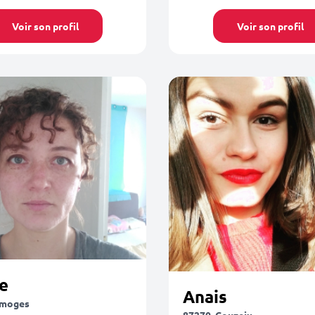
Voir son profil
Voir son profil
e
Anais
imoges
87270, Couzeix