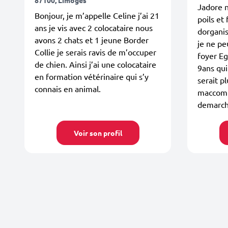
Jadore n
Bonjour, je m’appelle Celine j’ai 21
poils et
ans je vis avec 2 colocataire nous
dorgani
avons 2 chats et 1 jeune Border
je ne pe
Collie je serais ravis de m’occuper
foyer E
de chien. Ainsi j’ai une colocataire
9ans qui
en formation vétérinaire qui s’y
serait p
connais en animal.
maccomp
demarc
Voir son profil