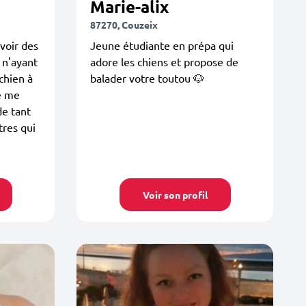
Marie-alix
87270, Couzeix
avoir des
Jeune étudiante en prépa qui
 n'ayant
adore les chiens et propose de
chien à
balader votre toutou 🐶
je me
de tant
tres qui
Voir son profil