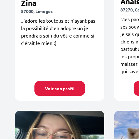
Anai
Zina
87270, C
87000, Limoges
Mes pare
J’adore les toutous et n’ayant pas
ses souv
la possibilité d’en adopté un je
je sais
prendrais soin du vôtre comme si
chiens n
c’était le mien :)
partout 
les prop
maisser 
qui sav
Voir son profil