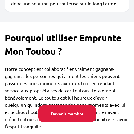
donc une solution peu coûteuse sur le long terme.
Pourquoi utiliser Emprunte
Mon Toutou ?
Notre concept est collaboratif et vraiment gagnant-
gagnant : les personnes qui aiment les chiens peuvent
passer des bons moments avec eux tout en rendant
service aux propriétaires de ces toutous, totalement
bénévolement. Le toutou est lui heureux d'avoir
quelqu'un qui adore partager des bons moments avec lui
et le chouchouter. Vous pouvez vous rencontrer avant
Devenir membre
qu'un toutou soit confié, afin de bien se connaître et avoir
l'esprit tranquille.