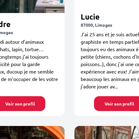
Lucie
dre
87000, Limoges
imoges
J’ai 25 ans et je suis actu
ndi autour d’animaux
graphiste en temps partiel.
chats, lapin, tortue…
toujours eu des animaux é
ongtemps j’ai toujours
petite (chiens, cochons d'I
licité pour la garde
poissons..), donc j'ai une c
ux, ducoup je me semble
expérience avec eux! J'ai
 de m’occuper de les votre
beaucoup les animaux en 
j'adore jouer av...
Voir son profil
Voir son profil