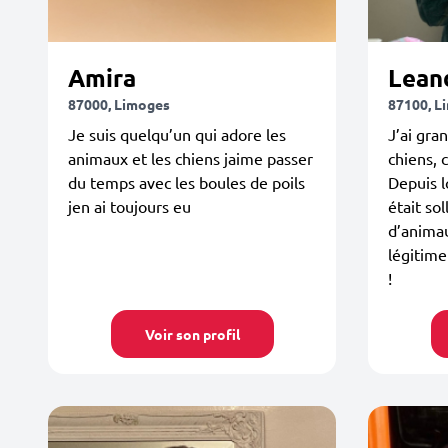
Amira
Lean
87000, Limoges
87100, L
Je suis quelqu’un qui adore les
J’ai gra
animaux et les chiens jaime passer
chiens, 
du temps avec les boules de poils
Depuis l
jen ai toujours eu
était sol
d’anima
légitime
!
Voir son profil