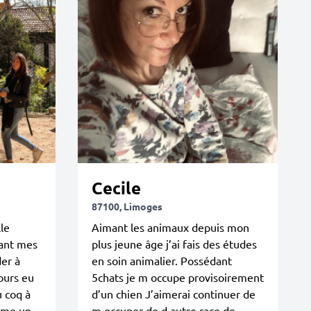
Cecile
87100, Limoges
le
Aimant les animaux depuis mon
dant mes
plus jeune âge j’ai fais des études
der à
en soin animalier. Possédant
jours eu
5chats je m occupe provisoirement
 coq à
d’un chien J’aimerai continuer de
omme un
m occuper de d autre race de