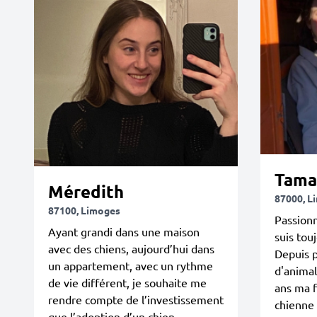
Tama
Méredith
87000, L
87100, Limoges
Passion
Ayant grandi dans une maison
suis tou
avec des chiens, aujourd’hui dans
Depuis p
un appartement, avec un rythme
d'animal
de vie différent, je souhaite me
ans ma f
rendre compte de l’investissement
chienne 
que l’adoption d’un chien