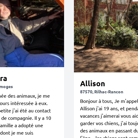
ra
Allison
imoges
87570, Rilhac-Rancon
née des animaux, je me
Bonjour à tous, Je m'appel
jours intéressée à eux.
Allison j'ai 19 ans, et pen
etite j'ai été au contact
vacances j'aimerai vous ai
 de compagnie. Il y a 10
garder vos chiens, j'ai tou
amille a adopté une
des animaux en passant du
dont je me suis
l'âne... les chiens sont c