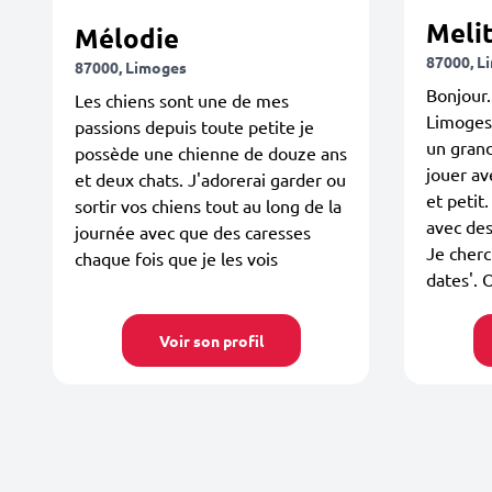
Meli
Mélodie
87000, L
87000, Limoges
Bonjour.
Les chiens sont une de mes
Limoges
passions depuis toute petite je
un grand
possède une chienne de douze ans
jouer av
et deux chats. J'adorerai garder ou
et petit.
sortir vos chiens tout au long de la
avec des
journée avec que des caresses
Je cherch
chaque fois que je les vois
dates'. O
Voir son profil