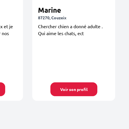
Marine
87270, Couzeix
x et je
Chercher chien a donné adulte .
r nos
Qui aime les chats, ect
Voir son profil