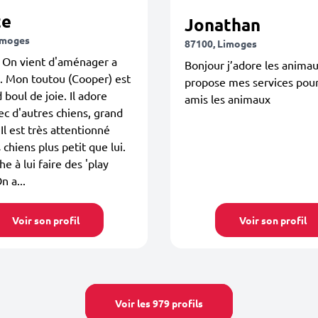
te
Jonathan
imoges
87100, Limoges
 On vient d'aménager a
Bonjour j’adore les animau
. Mon toutou (Cooper) est
propose mes services pou
 boul de joie. Il adore
amis les animaux
ec d'autres chiens, grand
 Il est très attentionné
 chiens plus petit que lui.
e à lui faire des 'play
n a...
Voir son profil
Voir son profil
Voir les 979 profils