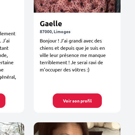
Gaelle
87000, Limoges
ellement
 J'ai
Bonjour ! J’ai grandi avec des
tant
chiens et depuis que je suis en
nde,
ville leur présence me manque
ertaine
terriblement ! Je serai ravi de
me
m’occuper des vôtres :)
général,
Voir son profil