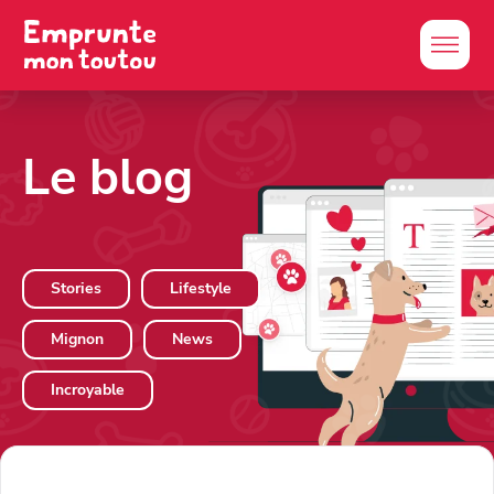
Le blog
Stories
Lifestyle
Mignon
News
Incroyable